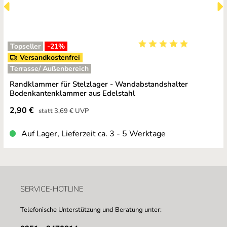
Topseller
-21
%
Durchschnittliche Bewe
Versandkostenfrei
Terrasse/ Außenbereich
Randklammer für Stelzlager - Wandabstandshalter
Bodenkantenklammer aus Edelstahl
Verkaufspreis:
2,90 €
Regulärer Preis:
statt
3,69 €
UVP
Auf Lager, Lieferzeit ca. 3 - 5 Werktage
SERVICE-HOTLINE
Telefonische Unterstützung und Beratung unter: