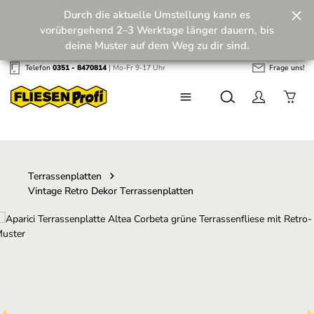
Durch die aktuelle Umstellung kann es
Zum Hauptinhalt springen
vorübergehend 2–3 Werktage länger dauern, bis
deine Muster auf dem Weg zu dir sind.
Telefon
0351 - 8470814
| Mo-Fr 9-17 Uhr
Frage uns!
Wir machen unseren Musterversand fit für die
Zukunft! 💪
Terrassenplatten
Vintage Retro Dekor Terrassenplatten
Bildergalerie überspringen