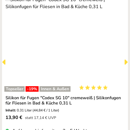
Topseller
-19
%
Innen & Außen
Durchschnittliche Bewe
Silikon für Fugen "Codex SG 10" cremeweiß | Silikonfugen
für Fliesen in Bad & Küche 0,31 L
Inhalt:
0.31 Liter
(44,84 € / 1 Liter)
Verkaufspreis:
13,90 €
Regulärer Preis:
statt
17,14 €
UVP