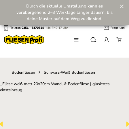
Durch die aktuelle Umstellung kann es
Zum Hauptinhalt springen
vorübergehend 2–3 Werktage länger dauern, bis
deine Muster auf dem Weg zu dir sind.
Telefon
0351 - 8470814
| Mo-Fr 9-17 Uhr
Frage uns!
Wir machen unseren Musterversand fit für die
Zukunft! 💪
Bodenfliesen
Schwarz-Weiß Bodenfliesen
Bildergalerie überspringen