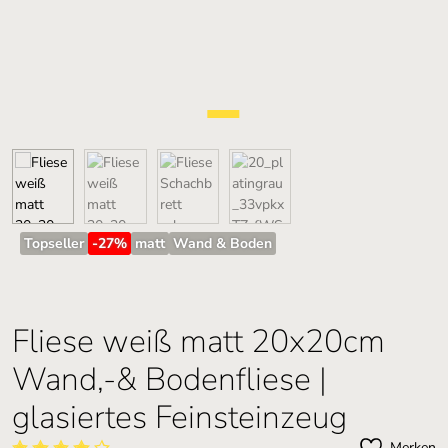
Topseller
-27
%
matt
Wand & Boden
Fliese weiß matt 20x20cm
Wand,-& Bodenfliese |
glasiertes Feinsteinzeug
Merken