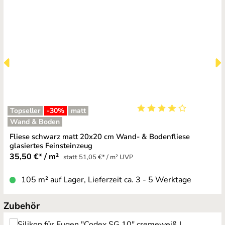
Topseller
-30
%
matt
Durchschnittliche Bewe
Wand & Boden
Fliese schwarz matt 20x20 cm Wand- & Bodenfliese
glasiertes Feinsteinzeug
35,50 €* / m²
statt 51,05 €* / m² UVP
105 m² auf Lager, Lieferzeit ca. 3 - 5 Werktage
Produktgalerie überspringen
Zubehör