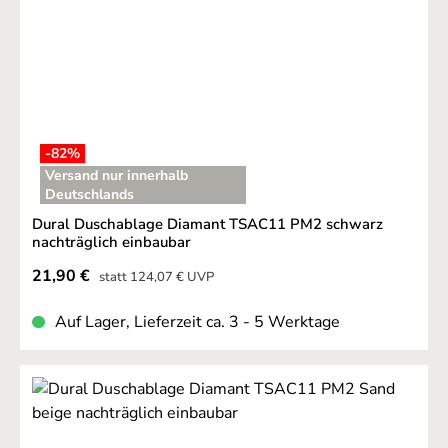
-82
%
Versand nur innerhalb
Deutschlands
Dural Duschablage Diamant TSAC11 PM2 schwarz
nachträglich einbaubar
Verkaufspreis:
21,90 €
Regulärer Preis:
statt
124,07 €
UVP
Auf Lager, Lieferzeit ca. 3 - 5 Werktage