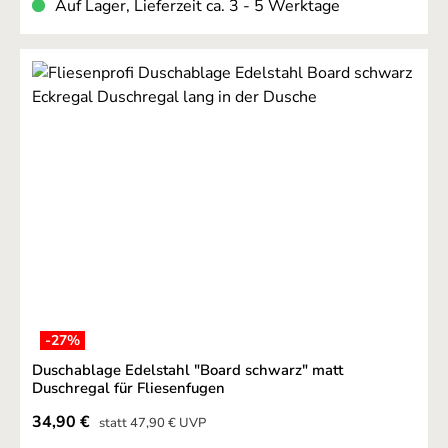
Auf Lager, Lieferzeit ca. 3 - 5 Werktage
-27
%
Duschablage Edelstahl "Board schwarz" matt
Duschregal für Fliesenfugen
Verkaufspreis:
34,90 €
Regulärer Preis:
statt
47,90 €
UVP