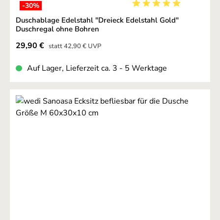
-30
%
Durchschnittliche Bewer
Duschablage Edelstahl "Dreieck Edelstahl Gold"
Duschregal ohne Bohren
Verkaufspreis:
29,90 €
Regulärer Preis:
statt
42,90 €
UVP
Auf Lager, Lieferzeit ca. 3 - 5 Werktage