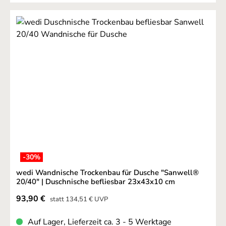
-30
%
wedi Wandnische Trockenbau für Dusche "Sanwell®
20/40" | Duschnische befliesbar 23x43x10 cm
Verkaufspreis:
93,90 €
Regulärer Preis:
statt
134,51 €
UVP
Auf Lager, Lieferzeit ca. 3 - 5 Werktage