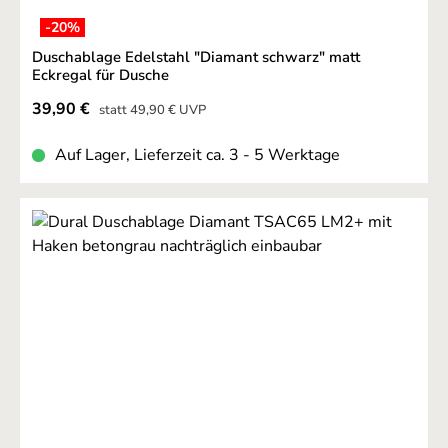
-20
%
Duschablage Edelstahl "Diamant schwarz" matt
Eckregal für Dusche
Verkaufspreis:
39,90 €
Regulärer Preis:
statt
49,90 €
UVP
Auf Lager, Lieferzeit ca. 3 - 5 Werktage