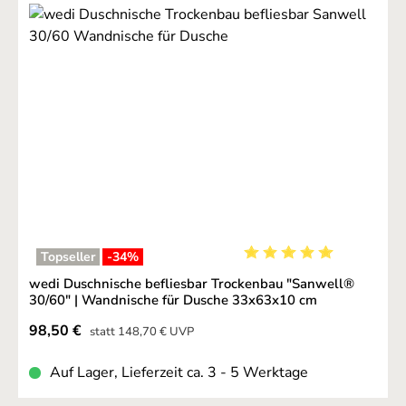
Topseller
-34
%
Durchschnittliche Bewer
wedi Duschnische befliesbar Trockenbau "Sanwell®
30/60" | Wandnische für Dusche 33x63x10 cm
Verkaufspreis:
98,50 €
Regulärer Preis:
statt
148,70 €
UVP
Auf Lager, Lieferzeit ca. 3 - 5 Werktage