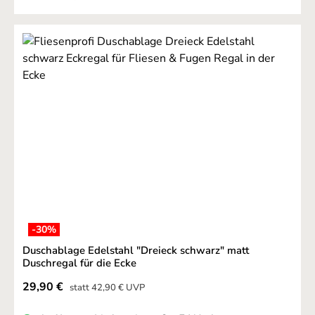
-30
%
Duschablage Edelstahl "Dreieck schwarz" matt
Duschregal für die Ecke
Verkaufspreis:
29,90 €
Regulärer Preis:
statt
42,90 €
UVP