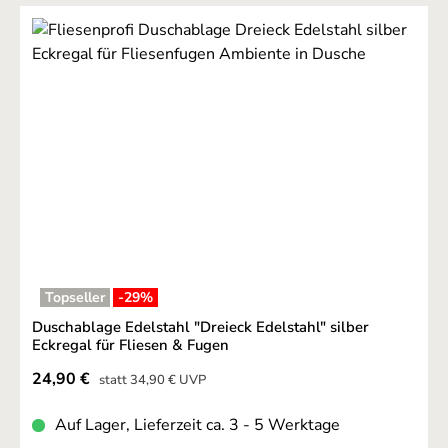
Topseller
-29
%
Duschablage Edelstahl "Dreieck Edelstahl" silber
Eckregal für Fliesen & Fugen
Verkaufspreis:
24,90 €
Regulärer Preis:
statt
34,90 €
UVP
Auf Lager, Lieferzeit ca. 3 - 5 Werktage