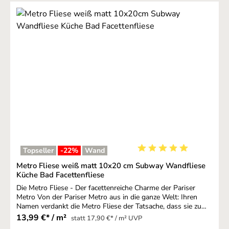
Topseller
-22
%
Wand
Durchschnittliche Bewer
Metro Fliese weiß matt 10x20 cm Subway Wandfliese
Küche Bad Facettenfliese
Die Metro Fliese - Der facettenreiche Charme der Pariser
Metro Von der Pariser Metro aus in die ganze Welt: Ihren
Namen verdankt die Metro Fliese der Tatsache, dass sie zu
Beginn des 20. Jahrhunderts eigens für die neue Pariser
13,99 €* / m²
statt 17,90 €* / m² UVP
Untergrundbahn hergestellt wurde. Mit ihren abgeschrägten