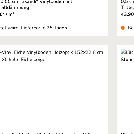
 0,55 cm "Skandi" Vinylboden mit
0,5 c
challdämmung
Tritt
€* / m²
43,90
tellware: Lieferbar in 25 Tagen
Be