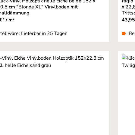
Klick-Vinyl Holzoptik helle Eiche beige 152 x
Rigid
 0,5 cm "Blonde XL" Vinylboden mit
x 22,
challdämmung
Tritt
€* / m²
43,95
tellware: Lieferbar in 25 Tagen
Be