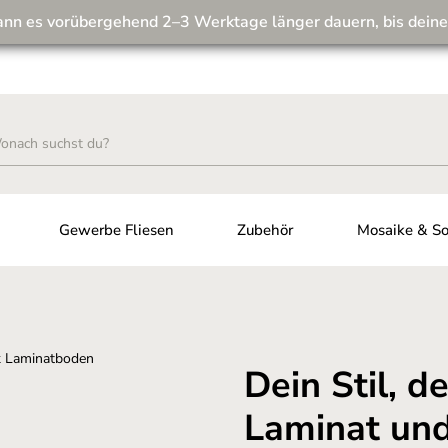
ann es vorübergehend 2–3 Werktage länger dauern, bis deine
Wir machen unseren Musterversand fit für die Zukunft! 💪
Gewerbe Fliesen
Zubehör
Mosaike & So
Dein Stil, 
Laminat und