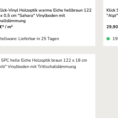
Klick-Vinyl Holzoptik warme Eiche hellbraun 122
Klick
 x 0,5 cm "Sahara" Vinylboden mit
"Alpi
challdämmung
€* / m²
29,90
tellware: Lieferbar in 25 Tagen
19