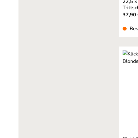
22,5 ×
Tritts
37,90 
Bes