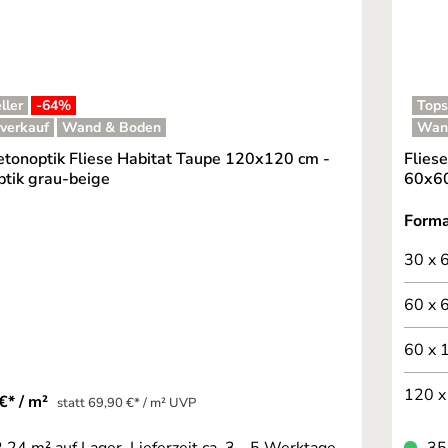
ller
-64
%
Tops
verkauf
Wand & Boden
Wan
tonoptik Fliese Habitat Taupe 120x120 cm -
Flies
ptik grau-beige
60x60 
Form
30 x 
60 x 
60 x 
120 x
€* / m²
statt 69,90 €* / m² UVP
.24 m² auf Lager, Lieferzeit ca. 3 - 5 Werktage
35