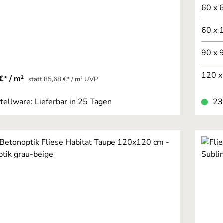
60 x 
60 x 
90 x 
120 x
€* / m²
statt 85,68 €* / m² UVP
tellware: Lieferbar in 25 Tagen
23