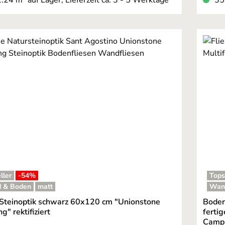
ller
-54
%
Tops
 & Boden
matt
Wan
 Steinoptik schwarz 60x120 cm "Unionstone
Boden
" rektifiziert
ferti
Campi