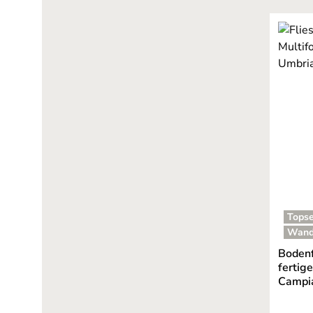
Topse
Wand
Bodenf
fertig
Campia