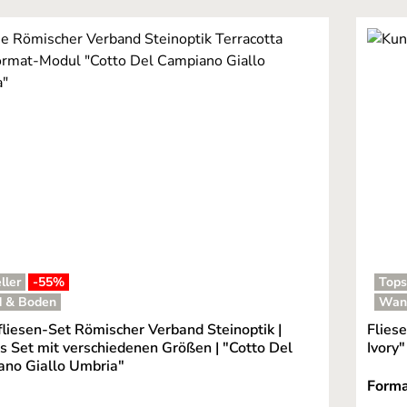
ller
-55
%
Tops
 & Boden
Wan
liesen-Set Römischer Verband Steinoptik |
Flies
es Set mit verschiedenen Größen | "Cotto Del
Ivory"
no Giallo Umbria"
Form