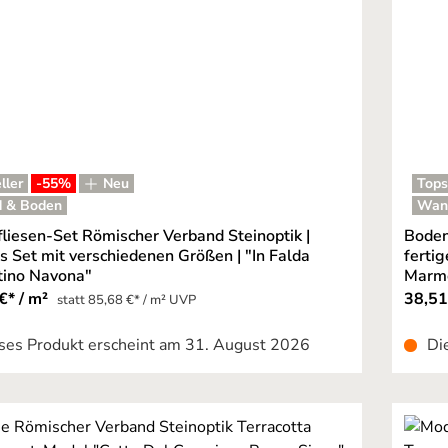
ller
-55
%
Neu
Tops
 & Boden
Wan
liesen-Set Römischer Verband Steinoptik |
Boden
es Set mit verschiedenen Größen | "In Falda
ferti
tino Navona"
Marmo
€* / m²
38,51
statt 85,68 €* / m² UVP
ses Produkt erscheint am 31. August 2026
Di