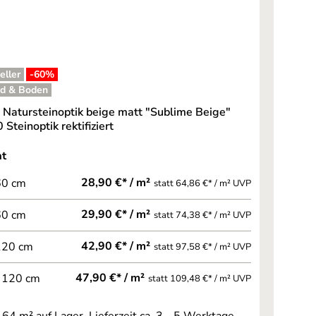
eller
-60
%
d & Boden
e Natursteinoptik beige matt "Sublime Beige"
Steinoptik rektifiziert
auswählen
at
28,90 €* / m²
60 cm
statt 64,86 €* / m² UVP
29,90 €* / m²
60 cm
statt 74,38 €* / m² UVP
42,90 €* / m²
120 cm
statt 97,58 €* / m² UVP
47,90 €* / m²
 120 cm
statt 109,48 €* / m² UVP
.64 m² auf Lager, Lieferzeit ca. 3 - 5 Werktage