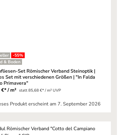
eller
-55
%
d & Boden
fliesen-Set Römischer Verband Steinoptik |
ges Set mit verschiedenen Größen | "In Falda
 Primavera"
 €* / m²
statt 85,68 €* / m² UVP
eses Produkt erscheint am 7. September 2026