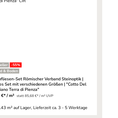
eller
-55
%
d & Boden
fliesen-Set Römischer Verband Steinoptik |
ges Set mit verschiedenen Größen | "Cotto Del
ano Terra di Pienza"
 €* / m²
statt 85,68 €* / m² UVP
.43 m² auf Lager, Lieferzeit ca. 3 - 5 Werktage