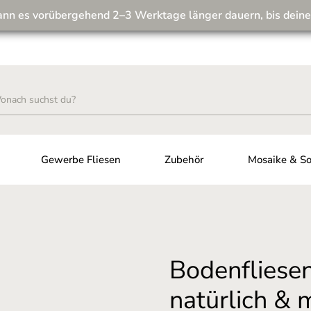
ann es vorübergehend 2–3 Werktage länger dauern, bis deine
Wir machen unseren Musterversand fit für die Zukunft! 💪
Gewerbe Fliesen
Zubehör
Mosaike & So
Bodenfliesen 
natürlich &