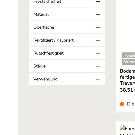
Frostsicherheit
Material
Oberfläche
Rektifiziert / Kalibriert
Rutschfestigkeit
Topse
Wand
Stärke
Bodenf
fertig
Verwendung
Traver
38,51 
Die