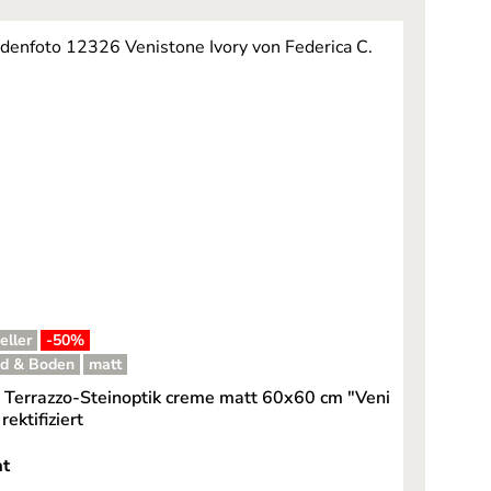
eller
-50
%
d & Boden
matt
e Terrazzo-Steinoptik creme matt 60x60 cm "Veni
 rektifiziert
auswählen
at