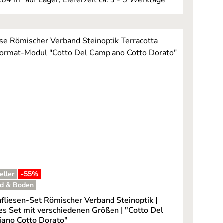
eller
-55
%
d & Boden
fliesen-Set Römischer Verband Steinoptik |
ges Set mit verschiedenen Größen | "Cotto Del
ano Cotto Dorato"