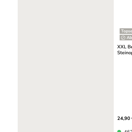
Topse
Ab
XXL Be
Steino
24,90 
462