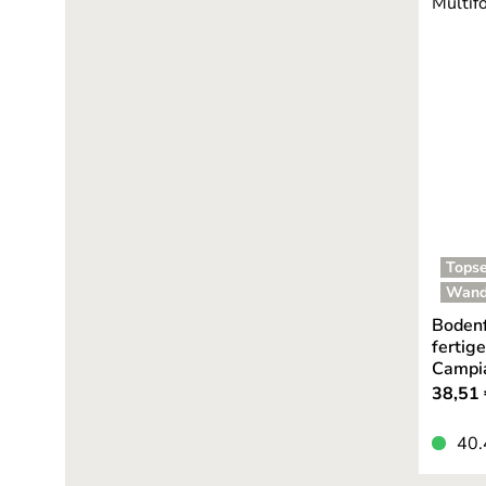
Topse
Wand
Bodenf
fertig
Campia
38,51 
40.