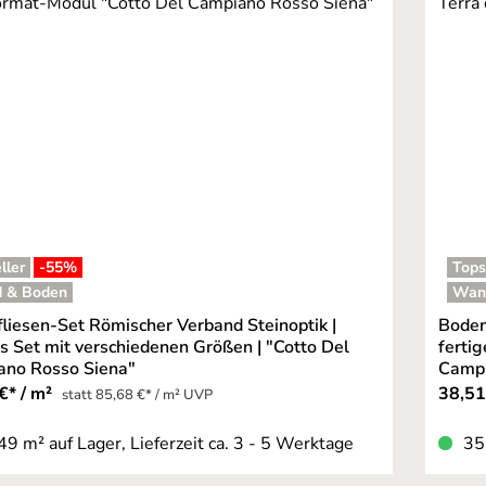
ller
-55
%
Tops
 & Boden
Wan
liesen-Set Römischer Verband Steinoptik |
Boden
es Set mit verschiedenen Größen | "Cotto Del
ferti
no Rosso Siena"
Campi
€* / m²
38,51
statt 85,68 €* / m² UVP
49 m² auf Lager, Lieferzeit ca. 3 - 5 Werktage
35