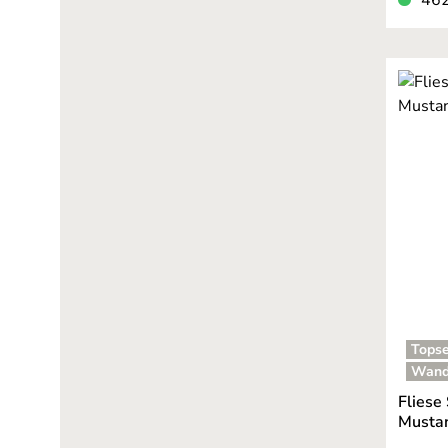
Topse
Wand
Fliese
Mustang