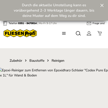
Durch die aktuelle Umstellung kann es
Zum Hauptinhalt springen
vorübergehend 2–3 Werktage länger dauern, bis
deine Muster auf dem Weg zu dir sind.
Telefon
0351 - 8470814
| Mo-Fr 9-17 Uhr
Frage uns!
Wir machen unseren Musterversand fit für die
Zukunft! 💪
Zubehör
Baustoffe
Reinigen
Bildergalerie überspringen