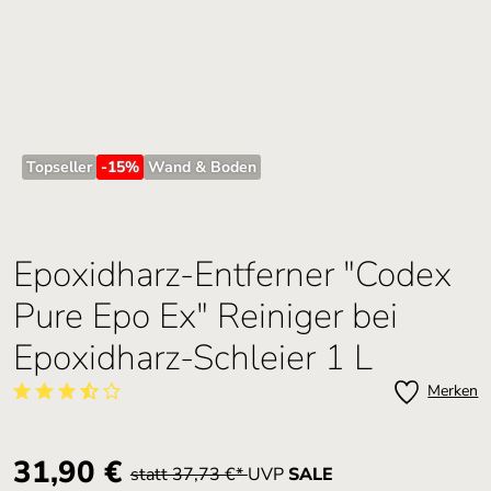
Topseller
-15
%
Wand & Boden
Epoxidharz-Entferner "Codex
Pure Epo Ex" Reiniger bei
Epoxidharz-Schleier 1 L
Merken
Durchschnittliche Bewertung von 3.5 von 5 Sternen
Verkaufspreis:
31,90 €
statt 37,73 €*
UVP
SALE