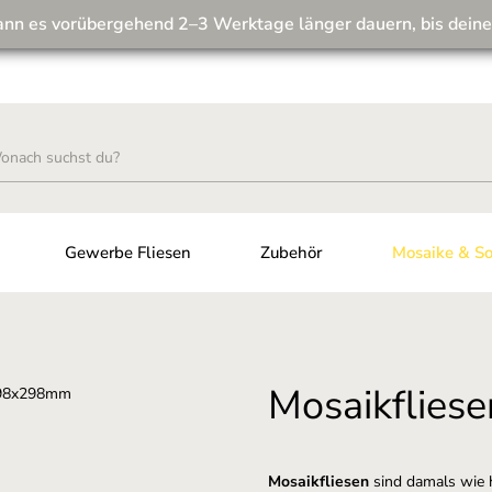
ann es vorübergehend 2–3 Werktage länger dauern, bis deine
Wir machen unseren Musterversand fit für die Zukunft! 💪
Gewerbe Fliesen
Zubehör
Mosaike & So
Mosaikfliese
Mosaikfliesen
sind damals wie 