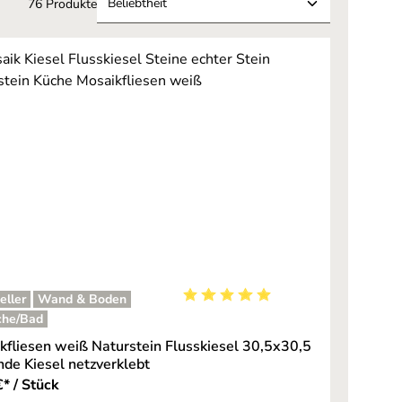
76 Produkte
eller
Wand & Boden
Durchschnittliche Bewertung von
che/Bad
kfliesen weiß Naturstein Flusskiesel 30,5x30,5
nde Kiesel netzverklebt
* / Stück