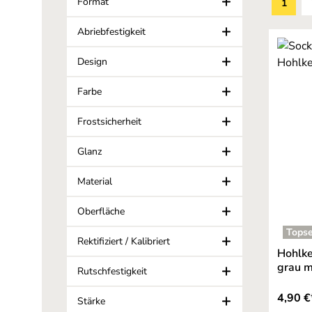
Format
1
Seite
Abriebfestigkeit
Design
Farbe
Frostsicherheit
Glanz
Material
Oberfläche
Topse
Rektifiziert / Kalibriert
Hohlke
grau m
Rutschfestigkeit
4,90 €
Stärke