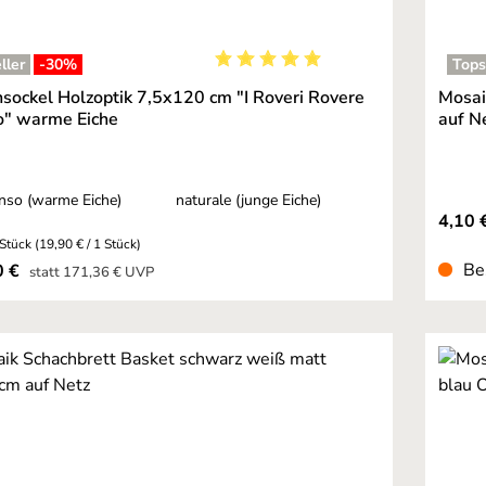
ller
-30
%
Tops
Durchschnittliche Bewertung von 
nsockel Holzoptik 7,5x120 cm "I Roveri Rovere
Mosai
o" warme Eiche
auf N
auswählen
enso (warme Eiche)
naturale (junge Eiche)
4,10 €
 Stück
(19,90 € / 1 Stück)
preis:
Be
0 €
Regulärer Preis:
statt
171,36 €
UVP