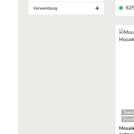
625
Verwendung
Topse
Dusc
Mosaik