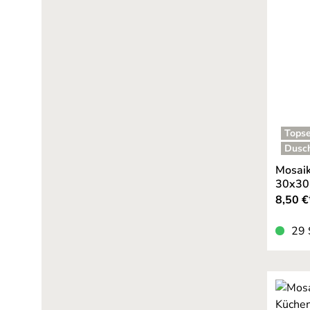
Topse
Dusc
Mosaik
30x30 
8,50 €
29 