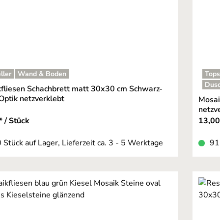
ller
Wand & Boden
Tops
Dusc
fliesen Schachbrett matt 30x30 cm Schwarz-
ptik netzverklebt
Mosai
netzv
* / Stück
13,00
 Stück auf Lager, Lieferzeit ca. 3 - 5 Werktage
91