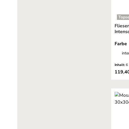
Topse
Fliese
Intens
Farbe
int
Inhalt:
6
Verkaufs
119,4