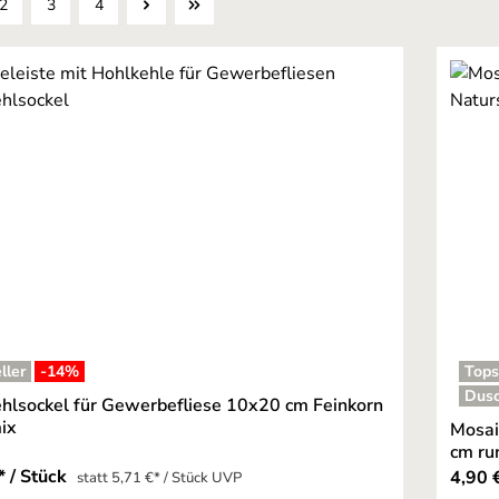
2
3
4
Seite
Seite
Seite
ller
-14
%
Tops
Dus
hlsockel für Gewerbefliese 10x20 cm Feinkorn
ix
Mosai
cm ru
* / Stück
4,90 €
statt 5,71 €* / Stück UVP