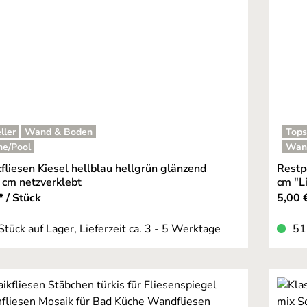
ller
Wand & Boden
Tops
he/Pool
Wan
fliesen Kiesel hellblau hellgrün glänzend
Restp
cm netzverklebt
cm "Li
* / Stück
5,00 €
Stück auf Lager, Lieferzeit ca. 3 - 5 Werktage
51