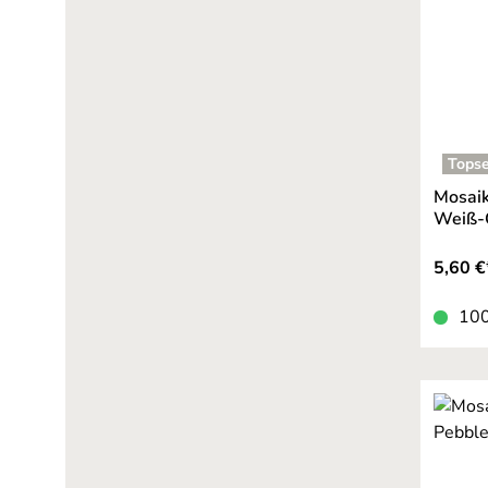
Topse
Mosaik
Weiß-O
5,60 €
100