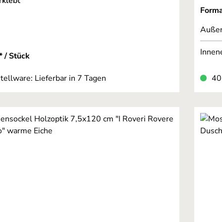
rklebt
Form
Auße
Innen
* / Stück
tellware: Lieferbar in 7 Tagen
40