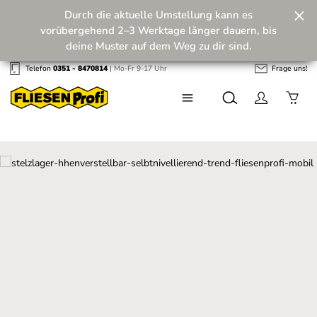
Durch die aktuelle Umstellung kann es
Zum Hauptinhalt springen
vorübergehend 2–3 Werktage länger dauern, bis
deine Muster auf dem Weg zu dir sind.
Telefon
0351 - 8470814
| Mo-Fr 9-17 Uhr
Frage uns!
Wir machen unseren Musterversand fit für die
Zukunft! 💪
Bildergalerie überspringen
Mehr erfahren