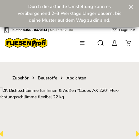
Durch die aktuelle Umstellung kann es
Zum Hauptinhalt springen
vorübergehend 2–3 Werktage länger dauern, bis
deine Muster auf dem Weg zu dir sind.
Telefon
0351 - 8470814
| Mo-Fr 9-17 Uhr
Frage uns!
Wir machen unseren Musterversand fit für die
Zukunft! 💪
Zubehör
Baustoffe
Abdichten
Bildergalerie überspringen