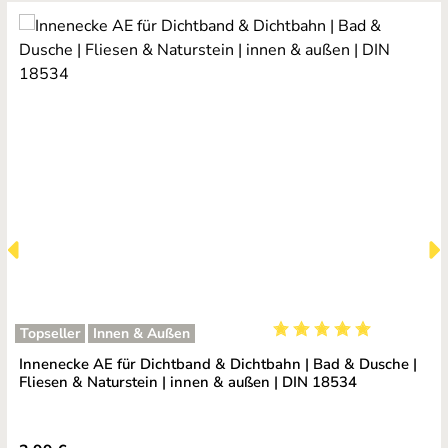
Topseller
Innen & Außen
Durchschnittliche Bewe
Innenecke AE für Dichtband & Dichtbahn | Bad & Dusche |
Fliesen & Naturstein | innen & außen | DIN 18534
Regulärer Preis: