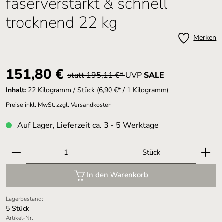
faserverstärkt & schnell
trocknend 22 kg
Merken
Verkaufspreis:
151,80 €
statt 195,11 €*
UVP
SALE
Inhalt:
22 Kilogramm / Stück
(6,90 €* / 1 Kilogramm)
Preise inkl. MwSt. zzgl. Versandkosten
Auf Lager, Lieferzeit ca. 3 - 5 Werktage
Produkt Anzahl: Gib den gewünschten Wert ein oder 
Stück
In den Warenkorb
Lagerbestand:
5 Stück
Artikel-Nr.