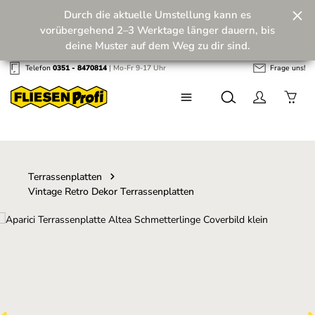
Durch die aktuelle Umstellung kann es
Zum Hauptinhalt springen
vorübergehend 2–3 Werktage länger dauern, bis
deine Muster auf dem Weg zu dir sind.
Telefon
0351 - 8470814
| Mo-Fr 9-17 Uhr
Frage uns!
Wir machen unseren Musterversand fit für die
Zukunft! 💪
Terrassenplatten
Vintage Retro Dekor Terrassenplatten
Bildergalerie überspringen