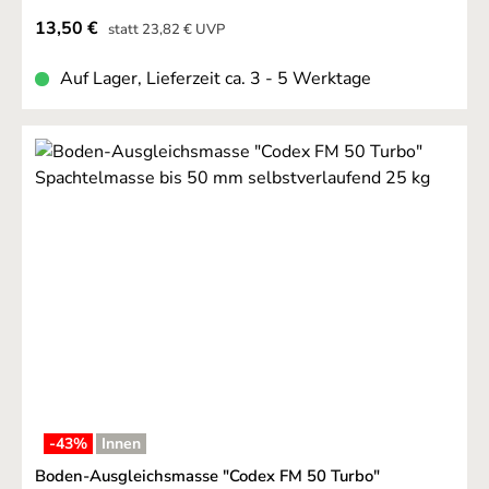
Verkaufspreis:
13,50 €
Regulärer Preis:
statt
23,82 €
UVP
Auf Lager, Lieferzeit ca. 3 - 5 Werktage
-43
%
Innen
Boden-Ausgleichsmasse "Codex FM 50 Turbo"