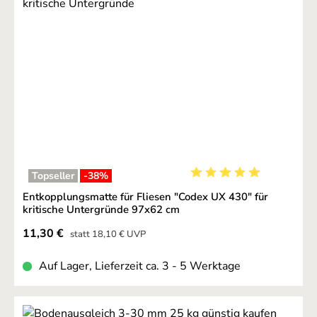
Topseller
-38
%
Durchschnittliche Bewer
Entkopplungsmatte für Fliesen "Codex UX 430" für
kritische Untergründe 97x62 cm
Verkaufspreis:
11,30 €
Regulärer Preis:
statt
18,10 €
UVP
Auf Lager, Lieferzeit ca. 3 - 5 Werktage