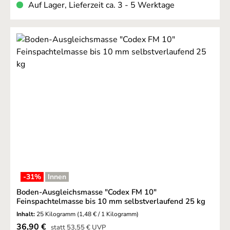
Auf Lager, Lieferzeit ca. 3 - 5 Werktage
-31
%
Innen
Boden-Ausgleichsmasse "Codex FM 10"
Feinspachtelmasse bis 10 mm selbstverlaufend 25 kg
Inhalt:
25 Kilogramm
(1,48 € / 1 Kilogramm)
Verkaufspreis:
36,90 €
Regulärer Preis:
statt
53,55 €
UVP