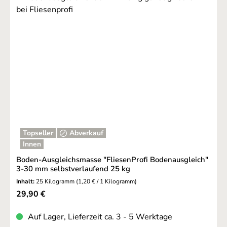
Topseller
Abverkauf
Innen
Boden-Ausgleichsmasse "FliesenProfi Bodenausgleich"
3-30 mm selbstverlaufend 25 kg
Inhalt:
25 Kilogramm
(1,20 € / 1 Kilogramm)
Regulärer Preis:
29,90 €
Auf Lager, Lieferzeit ca. 3 - 5 Werktage