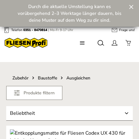
Durch die aktuelle Umstellung kann es
Zum Hauptinhalt springen
vorübergehend 2–3 Werktage länger dauern, bis
deine Muster auf dem Weg zu dir sind.
Telefon
0351 - 8470814
| Mo-Fr 9-17 Uhr
Frage uns!
Wir machen unseren Musterversand fit für die
Zukunft! 💪
Zubehör
Baustoffe
Ausgleichen
Produkte filtern