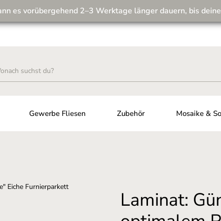
ann es vorübergehend 2–3 Werktage länger dauern, bis deine
Wir machen unseren Musterversand fit für die Zukunft! 💪
Gewerbe Fliesen
Zubehör
Mosaike & So
Laminat: Gü