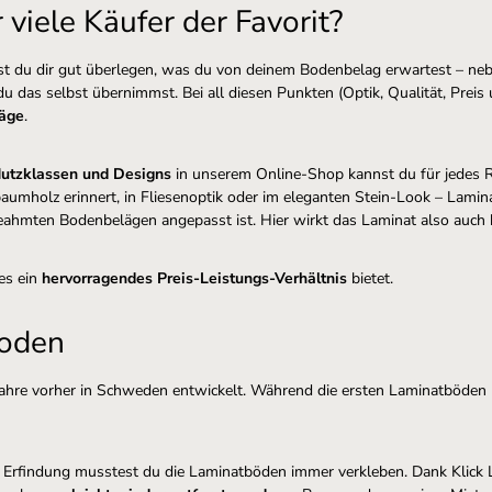
viele Käufer der Favorit?
test du dir gut überlegen, was du von deinem Bodenbelag erwartest – n
u das selbst übernimmst. Bei all diesen Punkten (Optik, Qualität, Preis
läge
.
Nutzklassen und Designs
in unserem Online-Shop kannst du für jedes 
aumholz erinnert, in Fliesenoptik oder im eleganten Stein-Look – Lamina
geahmten Bodenbelägen angepasst ist. Hier wirkt das Laminat also auch 
 es ein
hervorragendes Preis-Leistungs-Verhältnis
bietet.
Boden
Jahre vorher in Schweden entwickelt. Während die ersten Laminatböden n
er Erfindung musstest du die Laminatböden immer verkleben. Dank Klick 