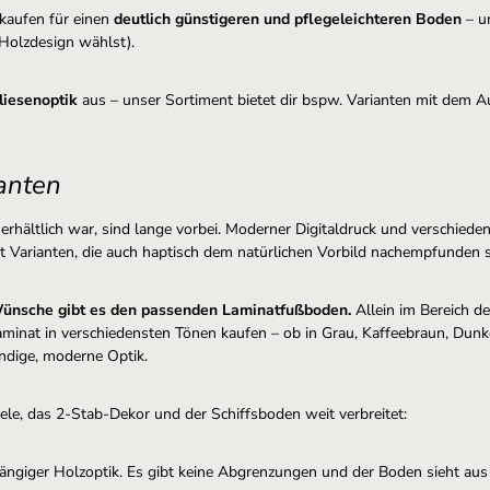
 kaufen für einen
deutlich günstigeren und pflegeleichteren Boden
– un
 Holzdesign wählst).
liesenoptik
aus – unser Sortiment bietet dir bspw. Varianten mit dem
ianten
 erhältlich war, sind lange vorbei. Moderner Digitaldruck und verschie
Varianten, die auch haptisch dem natürlichen Vorbild nachempfunden s
n Wünsche gibt es den passenden Laminatfußboden.
Allein im Bereich de
minat in verschiedensten Tönen kaufen – ob in Grau, Kaffeebraun, Dunk
endige, moderne Optik.
ele, das 2-Stab-Dekor und der Schiffsboden weit verbreitet:
gängiger Holzoptik. Es gibt keine Abgrenzungen und der Boden sieht aus