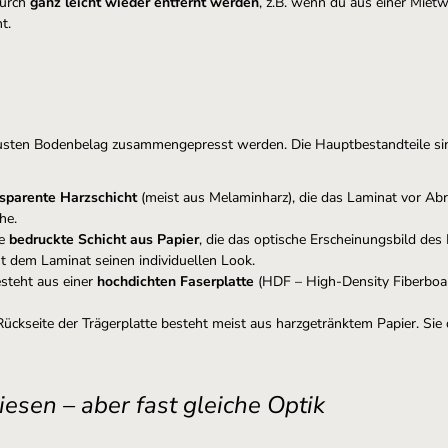
durch
ganz leicht wieder entfernt werden
, z.B. wenn du aus einer Miet
ht.
busten Bodenbelag zusammengepresst werden. Die Hauptbestandteile si
nsparente Harzschicht
(meist aus Melaminharz), die das Laminat vor Abri
che.
ne
bedruckte Schicht aus Papier
, die das optische Erscheinungsbild des
ht dem Laminat seinen individuellen Look.
esteht aus einer
hochdichten Faserplatte
(HDF – High-Density Fiberboar
 Rückseite der Trägerplatte besteht meist aus harzgetränktem Papier. Sie 
liesen – aber fast gleiche Optik