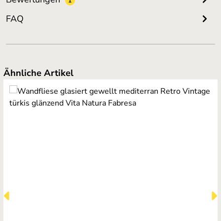
1
FAQ
Produktgalerie überspringen
Ähnliche Artikel