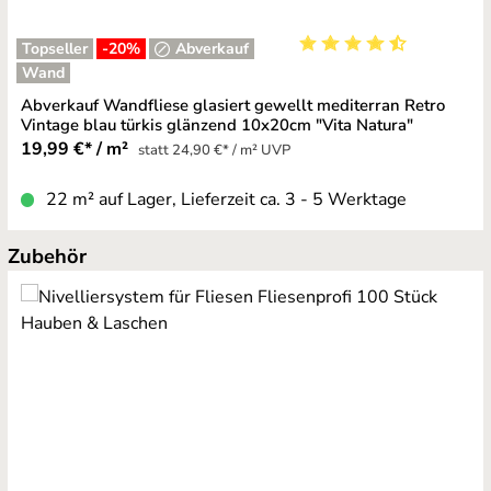
Topseller
-20
%
Abverkauf
Durchschnittliche Bewe
Wand
Abverkauf Wandfliese glasiert gewellt mediterran Retro
Vintage blau türkis glänzend 10x20cm "Vita Natura"
19,99 €* / m²
statt 24,90 €* / m² UVP
22 m² auf Lager, Lieferzeit ca. 3 - 5 Werktage
Produktgalerie überspringen
Zubehör