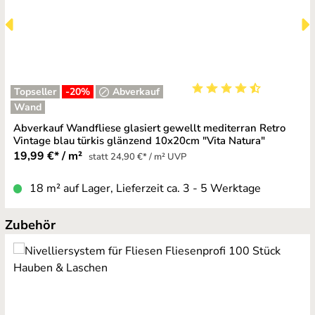
Topseller
-20
%
Abverkauf
Durchschnittliche Bewe
Wand
Abverkauf Wandfliese glasiert gewellt mediterran Retro
Vintage blau türkis glänzend 10x20cm "Vita Natura"
19,99 €* / m²
statt 24,90 €* / m² UVP
18 m² auf Lager, Lieferzeit ca. 3 - 5 Werktage
Produktgalerie überspringen
Zubehör