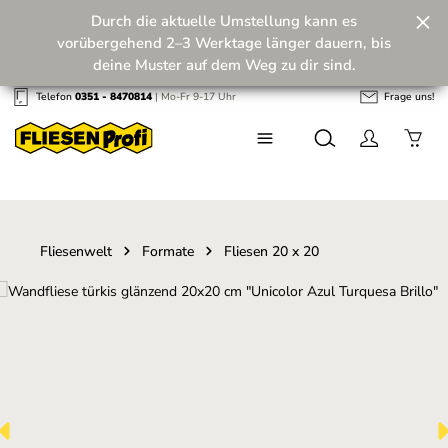
Durch die aktuelle Umstellung kann es
Zum Hauptinhalt springen
vorübergehend 2–3 Werktage länger dauern, bis
deine Muster auf dem Weg zu dir sind.
Telefon
0351 - 8470814
| Mo-Fr 9-17 Uhr
Frage uns!
Wir machen unseren Musterversand fit für die
Zukunft! 💪
Fliesenwelt
Formate
Fliesen 20 x 20
Bildergalerie überspringen