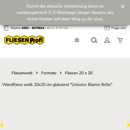
Durch die aktuelle Umstellung kann es
Zum Hauptinhalt springen
vorübergehend 2–3 Werktage länger dauern, bis
deine Muster auf dem Weg zu dir sind.
Telefon
0351 - 8470814
| Mo-Fr 9-17 Uhr
Frage uns!
Wir machen unseren Musterversand fit für die
Zukunft! 💪
Fliesenwelt
Formate
Fliesen 20 x 20
Bildergalerie überspringen