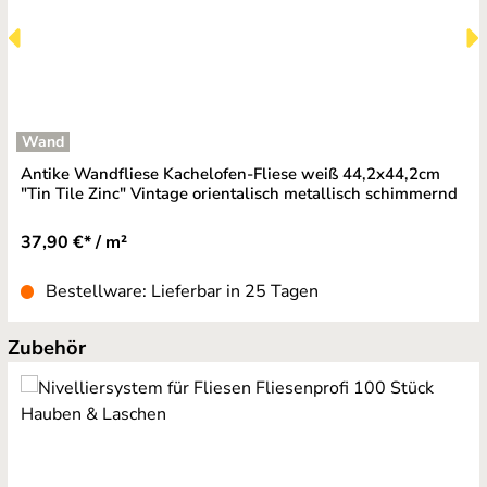
Wand
Antike Wandfliese Kachelofen-Fliese weiß 44,2x44,2cm
"Tin Tile Zinc" Vintage orientalisch metallisch schimmernd
37,90 €* / m²
Bestellware: Lieferbar in 25 Tagen
Produktgalerie überspringen
Zubehör