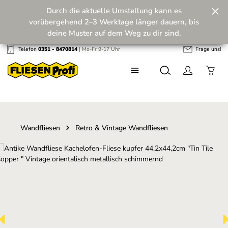
Durch die aktuelle Umstellung kann es
Zum Hauptinhalt springen
vorübergehend 2–3 Werktage länger dauern, bis
deine Muster auf dem Weg zu dir sind.
Telefon
0351 - 8470814
| Mo-Fr 9-17 Uhr
Frage uns!
Wir machen unseren Musterversand fit für die
Zukunft! 💪
Wandfliesen
Retro & Vintage Wandfliesen
Bildergalerie überspringen