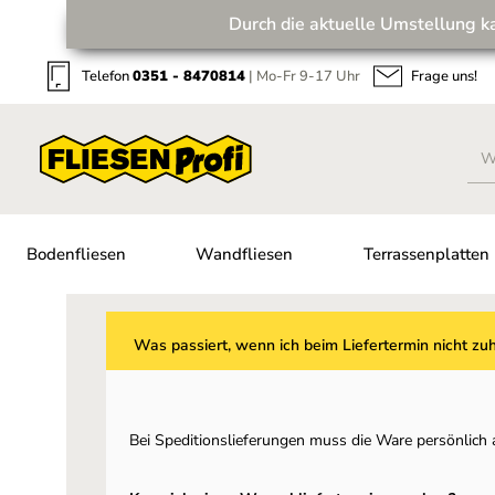
Durch die aktuelle Umstellung k
Zum Hauptinhalt springen
Zur Suche springen
Zur Hauptnavigation springen
Telefon
0351 - 8470814
| Mo-Fr 9-17 Uhr
Frage uns!
Bodenfliesen
Wandfliesen
Terrassenplatten
Was passiert, wenn ich beim Liefertermin nicht zu
Bei Speditionslieferungen muss die Ware persönli