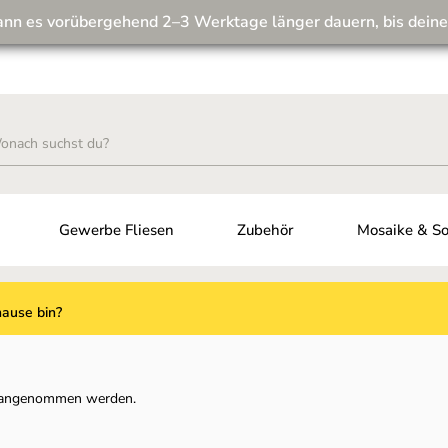
ann es vorübergehend 2–3 Werktage länger dauern, bis deine
Wir machen unseren Musterversand fit für die Zukunft! 💪
Gewerbe Fliesen
Zubehör
Mosaike & So
hause bin?
ch angenommen werden.