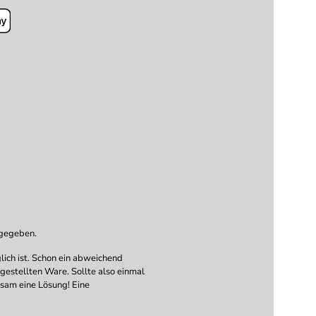
ngegeben.
ich ist. Schon ein abweichend
ngestellten Ware. Sollte also einmal
nsam eine Lösung! Eine