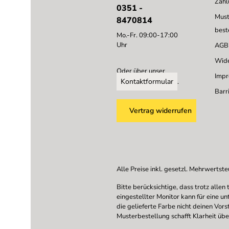
Zahl
0351 -
Must
8470814
best
Mo.-Fr. 09:00-17:00
Uhr
AGB
Wide
Oder über unser
Imp
Kontaktformular
.
Barri
Vertrag widerrufen
Alle Preise inkl. gesetzl. Mehrwertste
Bitte berücksichtige, dass trotz all
eingestellter Monitor kann für eine u
die gelieferte Farbe nicht deinen Vor
Musterbestellung schafft Klarheit übe