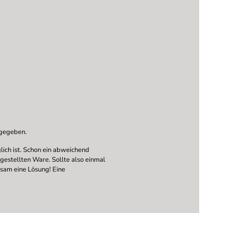
ngegeben.
ich ist. Schon ein abweichend
ngestellten Ware. Sollte also einmal
nsam eine Lösung! Eine