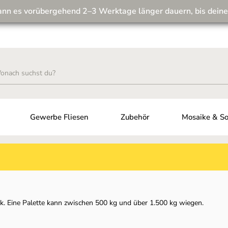
ann es vorübergehend 2–3 Werktage länger dauern, bis deine
Wir machen unseren Musterversand fit für die Zukunft! 💪
Gewerbe Fliesen
Zubehör
Mosaike & So
rk. Eine Palette kann zwischen 500 kg und über 1.500 kg wiegen.