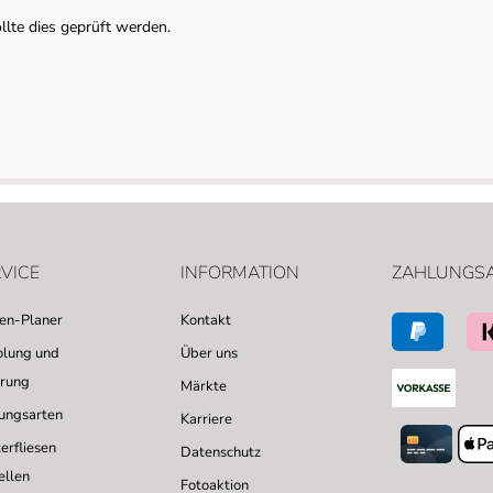
llte dies geprüft werden.
VICE
INFORMATION
ZAHLUNGS
sen-Planer
Kontakt
lung und
Über uns
erung
Märkte
ungsarten
Karriere
erfliesen
Datenschutz
ellen
Fotoaktion