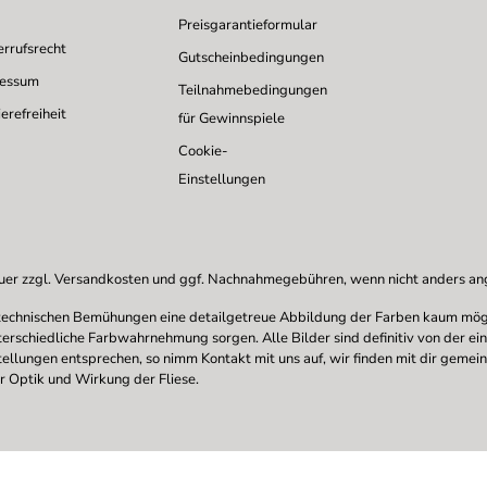
Preisgarantieformular
rrufsrecht
Gutscheinbedingungen
ressum
Teilnahmebedingungen
erefreiheit
für Gewinnspiele
Cookie-
Einstellungen
uer zzgl.
Versandkosten
und ggf. Nachnahmegebühren, wenn nicht anders a
en technischen Bemühungen eine detailgetreue Abbildung der Farben kaum mögl
nterschiedliche Farbwahrnehmung sorgen. Alle Bilder sind definitiv von der ei
stellungen entsprechen, so nimm Kontakt mit uns auf, wir finden mit dir gemei
r Optik und Wirkung der Fliese.