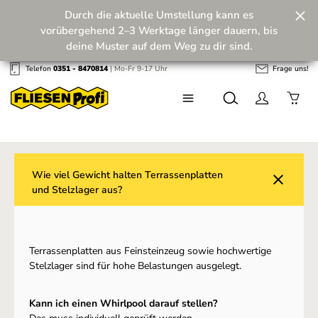
Durch die aktuelle Umstellung kann es
Zum Hauptinhalt springen
vorübergehend 2–3 Werktage länger dauern, bis
deine Muster auf dem Weg zu dir sind.
Telefon
0351 - 8470814
| Mo-Fr 9-17 Uhr
Frage uns!
Wir machen unseren Musterversand fit für die
Zukunft! 💪
Wie viel Gewicht halten Terrassenplatten
und Stelzlager aus?
Terrassenplatten aus Feinsteinzeug sowie hochwertige
Stelzlager sind für hohe Belastungen ausgelegt.
Kann ich einen Whirlpool darauf stellen?