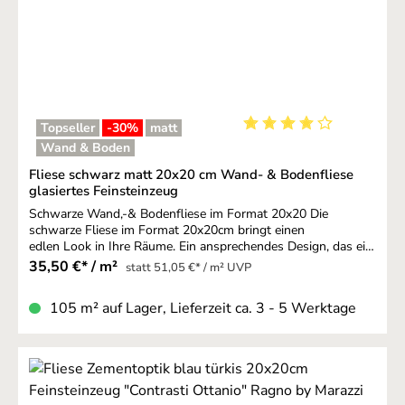
Topseller
-30
%
matt
Durchschnittliche Bewer
Wand & Boden
Fliese schwarz matt 20x20 cm Wand- & Bodenfliese
glasiertes Feinsteinzeug
Schwarze Wand,-& Bodenfliese im Format 20x20 Die
schwarze Fliese im Format 20x20cm bringt einen
edlen Look in Ihre Räume. Ein ansprechendes Design, das ein
heimisches Gefühl vermittelt.Die Eigenschaften dieser
35,50 €* / m²
statt 51,05 €* / m² UVP
schwarzen Fliese entsprechen den modernen Anforderungen
an robuste Fliesen. Hier spricht nur der klare Basic-Look als
105 m² auf Lager, Lieferzeit ca. 3 - 5 Werktage
optisches Highlight, denn Qualität und Verarbeitung dieser
Fliesen ist absolut hochwertig. Deshalb
können diese Fliesen für Wand und Böden verwendet
werden. Sie eignet sich zur Gestaltung der Küche,
des Badezimmers und anderen Wohnräumen. Besonders
attraktiv ist das Format - verlegt mit weißen Fliesen in