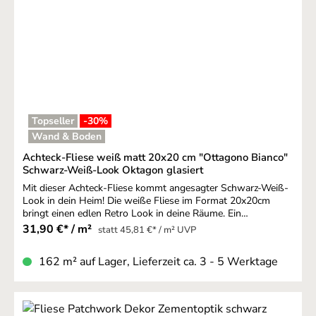
Topseller
-30
%
Wand & Boden
Achteck-Fliese weiß matt 20x20 cm "Ottagono Bianco"
Schwarz-Weiß-Look Oktagon glasiert
Mit dieser Achteck-Fliese kommt angesagter Schwarz-Weiß-
Look in dein Heim! Die weiße Fliese im Format 20x20cm
bringt einen edlen Retro Look in deine Räume. Ein
ansprechendes Design, das ein heimisches Gefühl vermittelt.
31,90 €* / m²
statt 45,81 €* / m² UVP
In moderner Achteck-Optik wird der Retro-Look besonders
verstärkt. Die Eigenschaften dieser Achteck-
162 m² auf Lager, Lieferzeit ca. 3 - 5 Werktage
Fliese entsprechen den modernen Anforderungen an robuste
Fliesen. Hier spricht nur der Retro-Look als optisches
Highlight, denn Qualität und Verarbeitung dieser Fliesen sind
absolut hochwertig. Deshalb können diese Achteck-
Fliesen für Wand und Böden verwendet werden. Sie eignet