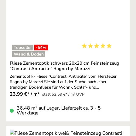
empfehlen wir die Farbbezeichnung "havanna".
Topseller
-54
%
Durchschnittliche Bewer
Wand & Boden
Fliese Zementoptik schwarz 20x20 cm Feinsteinzeug
"Contrasti Antracite" Ragno by Marazzi
Zementoptik- Fliese "Contrasti Antracite" vom Hersteller
Ragno by Marazzi Sie sind auf der Suche nach einer
trendigen Bodenfliese für Wohn-, Schlaf- und
Arbeitsbereiche? Dann sollten Sie über Modelle in
23,99 €* / m²
statt 52,59 €* / m² UVP
schönster Zementoptik nachdenken. Eine Fliese im Design
einer Zementfliese sorgt für einen Chic im
36.48 m² auf Lager, Lieferzeit ca. 3 - 5
besten Bauhausstil. Funktional und formvollendet lässt sich
Werktage
mit diesen Bodenbelägen ein völlig
neuer Wohncharakter kreieren. Vom Hersteller Ragno by
Marazzi Der Hersteller Ragno by Marazzi ist bekannt
für Fliesen erster Güte und Qualität. Gleichzeitig ist das Label