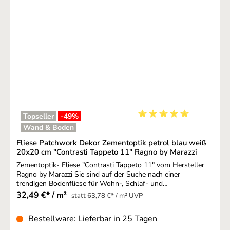
Fliesen variiert. Für die Fugen empfehlen wir die
Farbbezeichnung "havanna".
Topseller
-49
%
Durchschnittliche Bewer
Wand & Boden
Fliese Patchwork Dekor Zementoptik petrol blau weiß
20x20 cm "Contrasti Tappeto 11" Ragno by Marazzi
Zementoptik- Fliese "Contrasti Tappeto 11" vom Hersteller
Ragno by Marazzi Sie sind auf der Suche nach einer
trendigen Bodenfliese für Wohn-, Schlaf- und
Arbeitsbereiche? Dann sollten Sie über Modelle in
32,49 €* / m²
statt 63,78 €* / m² UVP
schönster Zementoptik nachdenken. Eine Fliese im Design
einer Zementfliese sorgt für einen Chic im
Bestellware: Lieferbar in 25 Tagen
besten Bauhausstil. Funktional und formvollendet lässt sich
mit diesen Bodenbelägen ein völlig