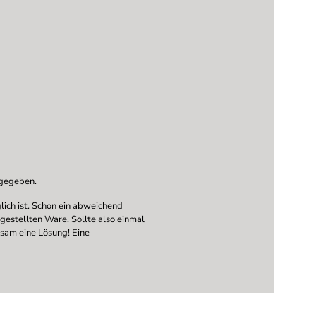
ngegeben.
ich ist. Schon ein abweichend
ngestellten Ware. Sollte also einmal
nsam eine Lösung! Eine