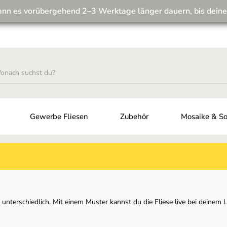
ann es vorübergehend 2–3 Werktage länger dauern, bis deine
Wir machen unseren Musterversand fit für die Zukunft! 💪
Gewerbe Fliesen
Zubehör
Mosaike & So
nterschiedlich. Mit einem Muster kannst du die Fliese live bei deinem Li