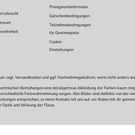
Preisgarantieformular
rrufsrecht
Gutscheinbedingungen
ressum
Teilnahmebedingungen
erefreiheit
für Gewinnspiele
Cookie-
Einstellungen
uer zzgl.
Versandkosten
und ggf. Nachnahmegebühren, wenn nicht anders a
en technischen Bemühungen eine detailgetreue Abbildung der Farben kaum mögl
nterschiedliche Farbwahrnehmung sorgen. Alle Bilder sind definitiv von der ei
stellungen entsprechen, so nimm Kontakt mit uns auf, wir finden mit dir gemei
r Optik und Wirkung der Fliese.