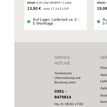
Inhalt:
0.31 Liter
(44,84 € / 1 Liter)
Inhalt:
Verkaufspreis:
Verkau
13,90 €
19,9
Regulärer Preis:
statt
17,14 €
UVP
Auf Lager, Lieferzeit ca. 3 -
Au
5 Werktage
5 
SERVICE-
SER
HOTLINE
Flie
Telefonische
Abho
Unterstützung und
Lief
Beratung unter:
Zahl
0351 -
Must
8470814
best
Mo.-Fr. 09:00-17:00