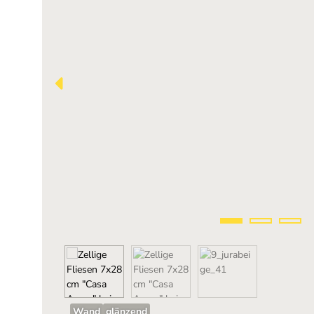
Wand
glänzend