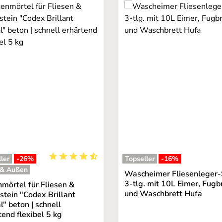
ler
-26
%
Topseller
-16
%
ng von 5 von 5 Sternen
Durchschnittliche Bewertung von 4.95 von 5 St
 & Außen
Wascheimer Fliesenleger-
3-tlg. mit 10L Eimer, Fugb
mörtel für Fliesen &
und Waschbrett Hufa
stein "Codex Brillant
l" beton | schnell
tend flexibel 5 kg