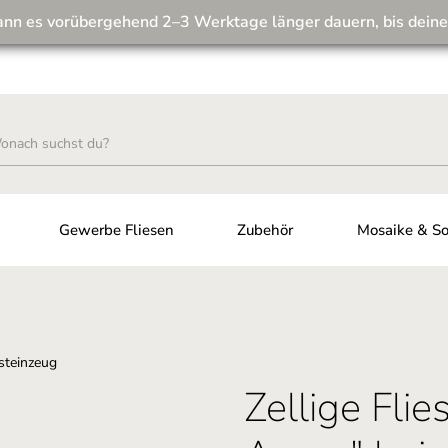
ann es vorübergehend 2–3 Werktage länger dauern, bis deine
Wir machen unseren Musterversand fit für die Zukunft! 💪
Gewerbe Fliesen
Zubehör
Mosaike & So
Zellige Fli