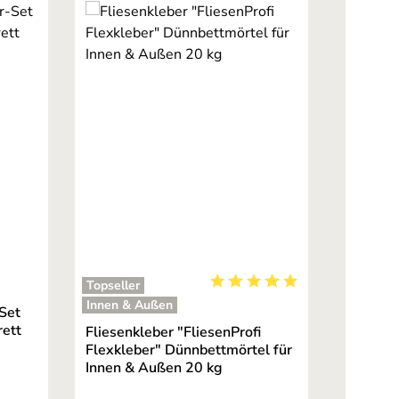
Topseller
ernen
Durchschnittliche Bewertung
Innen & Außen
Set
rett
Fliesenkleber "FliesenProfi
Flexkleber" Dünnbettmörtel für
Innen & Außen 20 kg