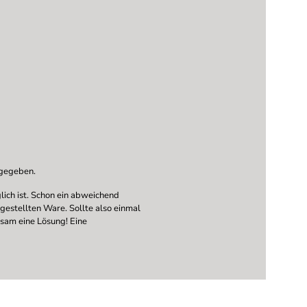
ngegeben.
ich ist. Schon ein abweichend
ngestellten Ware. Sollte also einmal
nsam eine Lösung! Eine