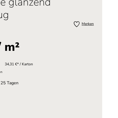
ge glänzend
ug
Merken
/ m²
34,31 €* / Karton
en
n 25 Tagen