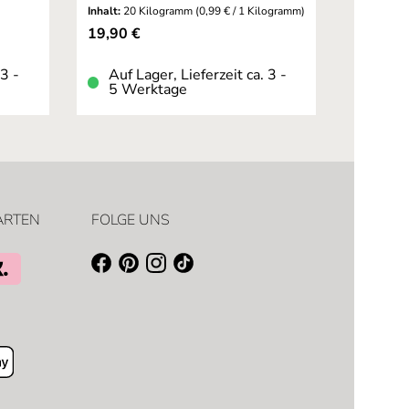
Inhalt:
20 Kilogramm
(0,99 € / 1 Kilogramm)
Regulärer Preis:
19,90 €
 3 -
Auf Lager, Lieferzeit ca. 3 -
5 Werktage
ARTEN
FOLGE UNS