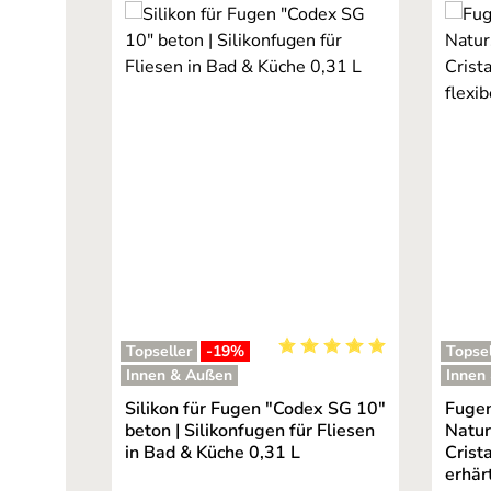
Topseller
-19
%
Topsel
Durchschnittliche Bewertu
Innen & Außen
Innen
Silikon für Fugen "Codex SG 10"
Fugen
beton | Silikonfugen für Fliesen
Natur
in Bad & Küche 0,31 L
Crista
erhär