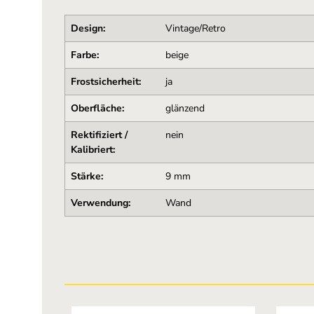
Design:
Vintage/Retro
Farbe:
beige
Frostsicherheit:
ja
Oberfläche:
glänzend
Rektifiziert /
nein
Kalibriert:
Stärke:
9 mm
Verwendung:
Wand
Produktgalerie überspringen