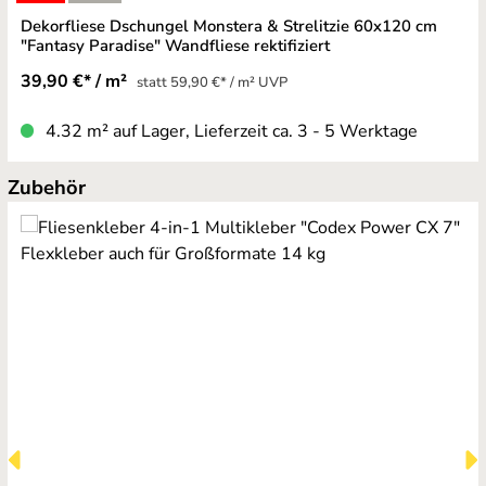
Dekorfliese Dschungel Monstera & Strelitzie 60x120 cm
"Fantasy Paradise" Wandfliese rektifiziert
39,90 €* / m²
statt 59,90 €* / m² UVP
4.32 m² auf Lager, Lieferzeit ca. 3 - 5 Werktage
Produktgalerie überspringen
Zubehör