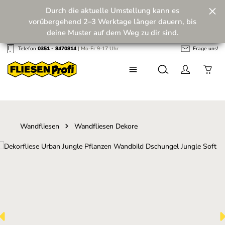
Durch die aktuelle Umstellung kann es
Zum Hauptinhalt springen
vorübergehend 2–3 Werktage länger dauern, bis
deine Muster auf dem Weg zu dir sind.
Telefon
0351 - 8470814
| Mo-Fr 9-17 Uhr
Frage uns!
Wir machen unseren Musterversand fit für die
Zukunft! 💪
Wandfliesen
Wandfliesen Dekore
Bildergalerie überspringen