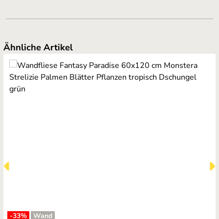
Produktgalerie überspringen
Ähnliche Artikel
-33
%
Wand