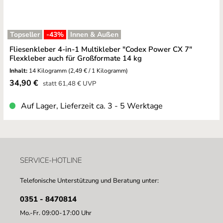
Topseller
-43
%
Innen & Außen
Fliesenkleber 4-in-1 Multikleber "Codex Power CX 7"
Flexkleber auch für Großformate 14 kg
Inhalt:
14 Kilogramm
(2,49 € / 1 Kilogramm)
Verkaufspreis:
34,90 €
Regulärer Preis:
statt
61,48 €
UVP
Auf Lager, Lieferzeit ca. 3 - 5 Werktage
SERVICE-HOTLINE
Telefonische Unterstützung und Beratung unter:
0351 - 8470814
Mo.-Fr. 09:00-17:00 Uhr