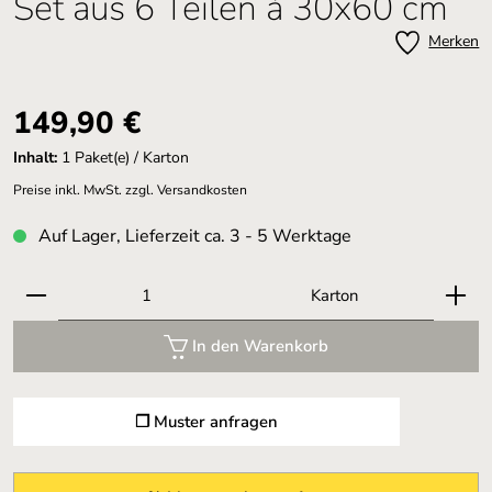
Set aus 6 Teilen á 30x60 cm
Merken
Regulärer Preis:
149,90 €
Inhalt:
1 Paket(e) / Karton
Preise inkl. MwSt. zzgl. Versandkosten
Auf Lager, Lieferzeit ca. 3 - 5 Werktage
Produkt Anzahl: Gib den gewünschten Wert ein oder 
Karton
In den Warenkorb
❐ Muster anfragen