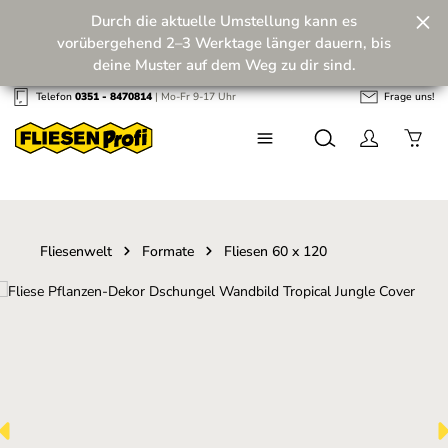
Durch die aktuelle Umstellung kann es
Zum Hauptinhalt springen
vorübergehend 2–3 Werktage länger dauern, bis
deine Muster auf dem Weg zu dir sind.
Telefon
0351 - 8470814
| Mo-Fr 9-17 Uhr
Frage uns!
Wir machen unseren Musterversand fit für die
Zukunft! 💪
Fliesenwelt
Formate
Fliesen 60 x 120
Bildergalerie überspringen