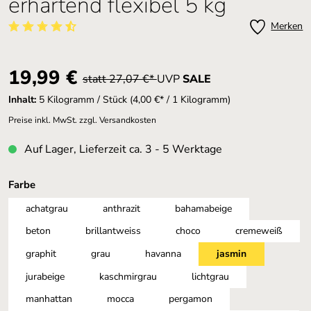
erhärtend flexibel 5 kg
Merken
Durchschnittliche Bewertung von 4.95 von 5 Sternen
Verkaufspreis:
19,99 €
statt 27,07 €*
UVP
SALE
Inhalt:
5 Kilogramm / Stück
(4,00 €* / 1 Kilogramm)
Preise inkl. MwSt. zzgl. Versandkosten
Auf Lager, Lieferzeit ca. 3 - 5 Werktage
auswählen
Farbe
achatgrau
anthrazit
bahamabeige
beton
brillantweiss
choco
cremeweiß
graphit
grau
havanna
jasmin
jurabeige
kaschmirgrau
lichtgrau
manhattan
mocca
pergamon