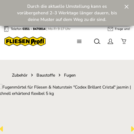
Durch die aktuelle Umstellung kann es
Zum Hauptinhalt springen
vorübergehend 2–3 Werktage länger dauern, bis
deine Muster auf dem Weg zu dir sind.
Telefon
0351 - 8470814
| Mo-Fr 9-17 Uhr
Frage uns!
Wir machen unseren Musterversand fit für die
Zukunft! 💪
Zubehör
Baustoffe
Fugen
Bildergalerie überspringen