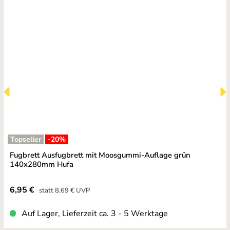
Topseller
-20
%
Fugbrett Ausfugbrett mit Moosgummi-Auflage grün
140x280mm Hufa
Verkaufspreis:
6,95 €
Regulärer Preis:
statt
8,69 €
UVP
Auf Lager, Lieferzeit ca. 3 - 5 Werktage