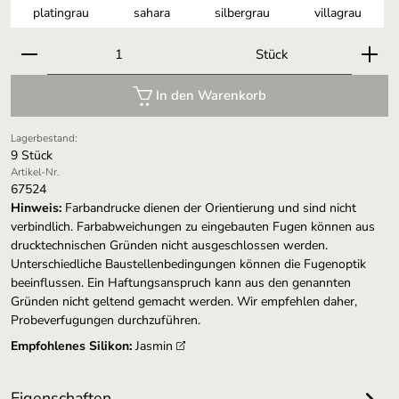
platingrau
sahara
silbergrau
villagrau
Produkt Anzahl: Gib den gewünschten Wert ein oder 
Stück
In den Warenkorb
Lagerbestand:
9 Stück
Artikel-Nr.
67524
Hinweis:
Farbandrucke dienen der Orientierung und sind nicht
verbindlich. Farbabweichungen zu eingebauten Fugen können aus
drucktechnischen Gründen nicht ausgeschlossen werden.
Unterschiedliche Baustellenbedingungen können die Fugenoptik
beeinflussen. Ein Haftungsanspruch kann aus den genannten
Gründen nicht geltend gemacht werden. Wir empfehlen daher,
Probeverfugungen durchzuführen.
Empfohlenes Silikon:
Jasmin
Eigenschaften