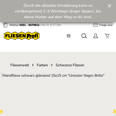
Durch die aktuelle Umstellung kann es
Zum Hauptinhalt springen
vorübergehend 2–3 Werktage länger dauern, bis
deine Muster auf dem Weg zu dir sind.
Telefon
0351 - 8470814
| Mo-Fr 9-17 Uhr
Frage uns!
Wir machen unseren Musterversand fit für die
Zukunft! 💪
Fliesenwelt
Farben
Schwarze Fliesen
Bildergalerie überspringen