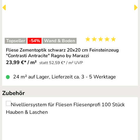
Topseller
-54
%
Wand & Boden
Durchschnittliche Bewe
Fliese Zementoptik schwarz 20x20 cm Feinsteinzeug
"Contrasti Antracite" Ragno by Marazzi
23,99 €* / m²
statt 52,59 €* / m² UVP
24 m² auf Lager, Lieferzeit ca. 3 - 5 Werktage
Produktgalerie überspringen
Zubehör