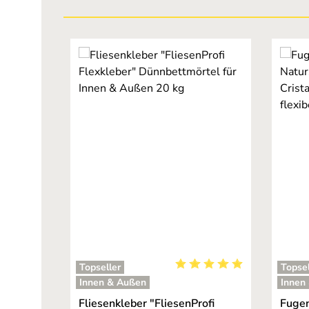
Produktgalerie überspringen
Topseller
Topsel
Durchschnittliche Bewertu
Innen & Außen
Innen
Fliesenkleber "FliesenProfi
Fugen