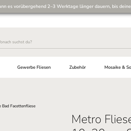
ann es vorübergehend 2–3 Werktage länger dauern, bis deine
Wir machen unseren Musterversand fit für die Zukunft! 💪
Gewerbe Fliesen
Zubehör
Mosaike & So
Metro Flie