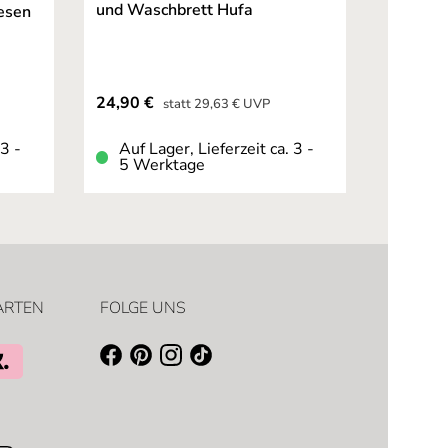
und Waschbrett Hufa
iesen
Verkaufspreis:
24,90 €
Regulärer Preis:
statt
29,63 €
UVP
 3 -
Auf Lager, Lieferzeit ca. 3 -
5 Werktage
ARTEN
FOLGE UNS