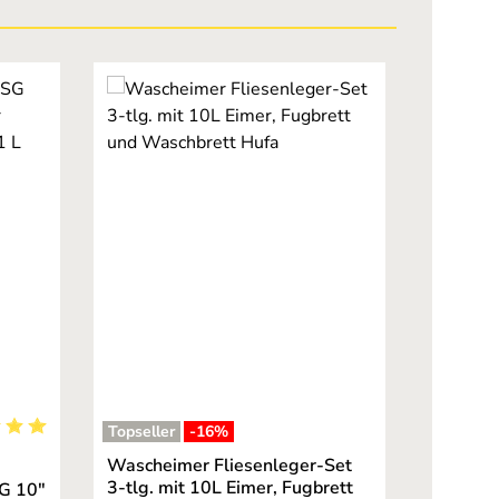
Topseller
-16
%
ernen
hnittliche Bewertung von 5 von 5 Sternen
Wascheimer Fliesenleger-Set
3-tlg. mit 10L Eimer, Fugbrett
SG 10"