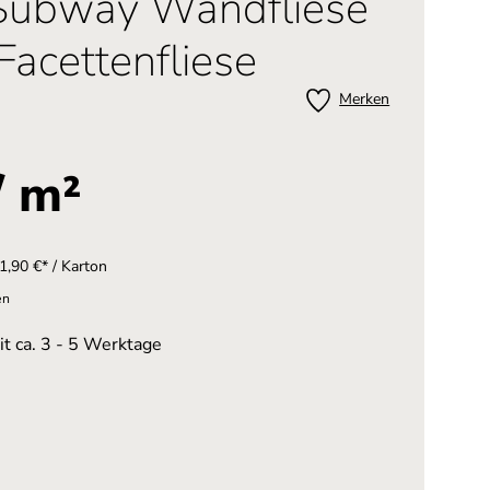
Subway Wandfliese
acettenfliese
Merken
/ m²
1,90 €* / Karton
en
it ca. 3 - 5 Werktage