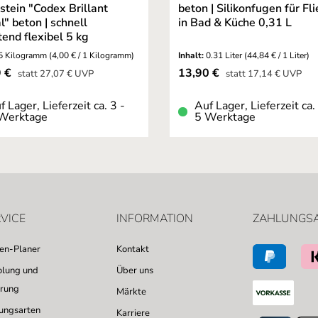
stein "Codex Brillant
beton | Silikonfugen für Fl
l" beton | schnell
in Bad & Küche 0,31 L
tend flexibel 5 kg
5 Kilogramm
(4,00 € / 1 Kilogramm)
Inhalt:
0.31 Liter
(44,84 € / 1 Liter)
fspreis:
Verkaufspreis:
9 €
13,90 €
Regulärer Preis:
Regulärer Preis:
statt
27,07 €
UVP
statt
17,14 €
UVP
f Lager, Lieferzeit ca. 3 -
Auf Lager, Lieferzeit ca.
Werktage
5 Werktage
VICE
INFORMATION
ZAHLUNGS
sen-Planer
Kontakt
lung und
Über uns
erung
Märkte
ungsarten
Karriere