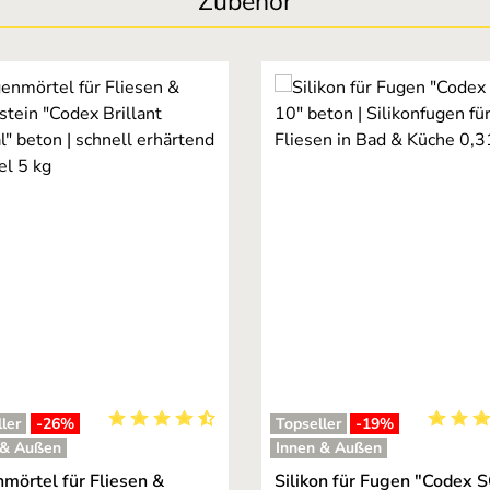
Zubehör
ler
-26
%
Topseller
-19
%
ng von 5 von 5 Sternen
Durchschnittliche Bewertung von 4.95 von 5 St
Durchsc
 & Außen
Innen & Außen
mörtel für Fliesen &
Silikon für Fugen "Codex 