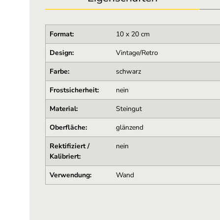
Format:
10 x 20 cm
Design:
Vintage/Retro
Farbe:
schwarz
Frostsicherheit:
nein
Material:
Steingut
Oberfläche:
glänzend
Rektifiziert /
nein
Kalibriert:
Verwendung:
Wand