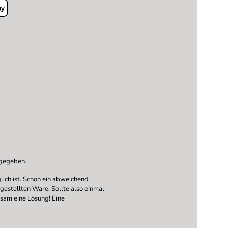
ngegeben.
ich ist. Schon ein abweichend
ngestellten Ware. Sollte also einmal
nsam eine Lösung! Eine