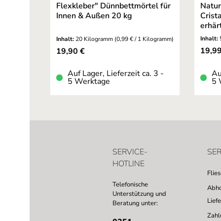
Flexkleber" Dünnbettmörtel für
Natur
Innen & Außen 20 kg
Crista
erhär
Inhalt:
Inhalt:
20 Kilogramm
(0,99 € / 1 Kilogramm)
Verkau
Regulärer Preis:
19,9
19,90 €
Auf Lager, Lieferzeit ca. 3 -
Au
5 Werktage
5 
SERVICE-
SER
HOTLINE
Flie
Telefonische
Abho
Unterstützung und
Lief
Beratung unter:
Zahl