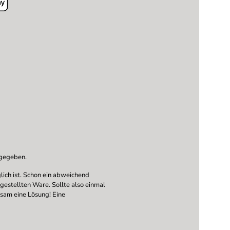
ngegeben.
ich ist. Schon ein abweichend
ngestellten Ware. Sollte also einmal
nsam eine Lösung! Eine