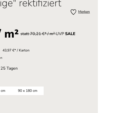
ge" rektifiziert
Merken
/ m²
statt 70,21 €* / m²
UVP
SALE
43,97 €* / Karton
en
n 25 Tagen
 cm
90 x 180 cm