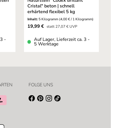
iesen
Naturstein "Codex Brillant
"Codex 
Cristal" beton | schnell
auch fü
erhärtend flexibel 5 kg
Inhalt:
5 Kilogramm
(4,00 € / 1 Kilogramm)
Inhalt:
14 
Verkaufspreis:
Verkaufsp
19,99 €
34,90 
Regulärer Preis:
statt
27,07 €
UVP
 3 -
Auf Lager, Lieferzeit ca. 3 -
Auf L
5 Werktage
5 We
ARTEN
FOLGE UNS