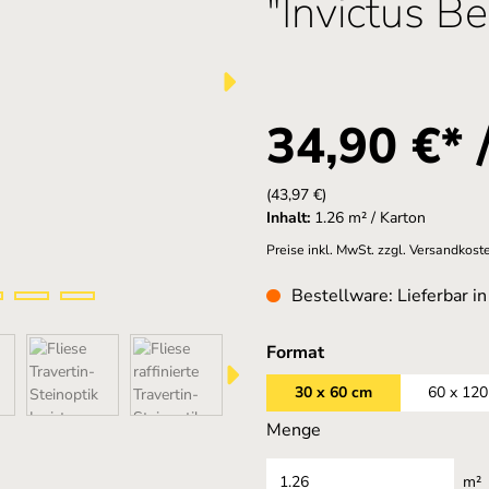
"Invictus Bei
34,90 €* 
(43,97 €)
Inhalt:
1.26 m² / Karton
Preise inkl. MwSt. zzgl. Versandkost
Bestellware: Lieferbar i
auswählen
Format
30 x 60 cm
60 x 120
Menge
m²