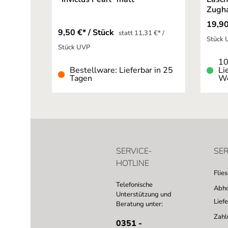
Zugh
19,90
9,50 €* / Stück
statt 11,31 €* /
Stück
Stück UVP
10
Bestellware: Lieferbar in 25
Li
Tagen
We
SERVICE-
SER
HOTLINE
Flie
Telefonische
Abho
Unterstützung und
Lief
Beratung unter:
Zahl
0351 -