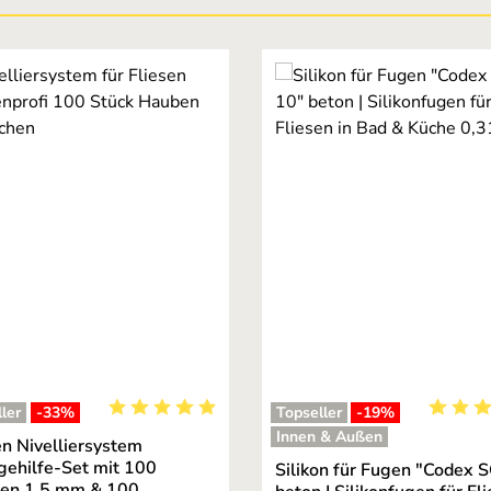
ler
-33
%
Topseller
-19
%
Durchschnittliche Bewertung von 5 von 5 Stern
Durchsc
Innen & Außen
en Nivelliersystem
gehilfe-Set mit 100
Silikon für Fugen "Codex 
hen 1,5 mm & 100