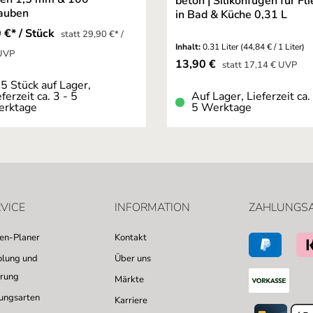
beton | Silikonfugen für Fl
auben
in Bad & Küche 0,31 L
 €* / Stück
statt 29,90 €* /
Inhalt:
0.31 Liter
(44,84 € / 1 Liter)
 UVP
Verkaufspreis:
13,90 €
Regulärer Preis:
statt
17,14 €
UVP
5 Stück auf Lager,
eferzeit ca. 3 - 5
Auf Lager, Lieferzeit ca.
rktage
5 Werktage
VICE
INFORMATION
ZAHLUNGS
sen-Planer
Kontakt
lung und
Über uns
erung
Märkte
ungsarten
Karriere