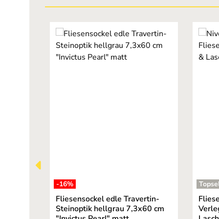
Produktgalerie überspringen
-16
%
Topsel
Fliesensockel edle Travertin-
Flies
Steinoptik hellgrau 7,3x60 cm
Verle
"Invictus Pearl" matt
Lasc