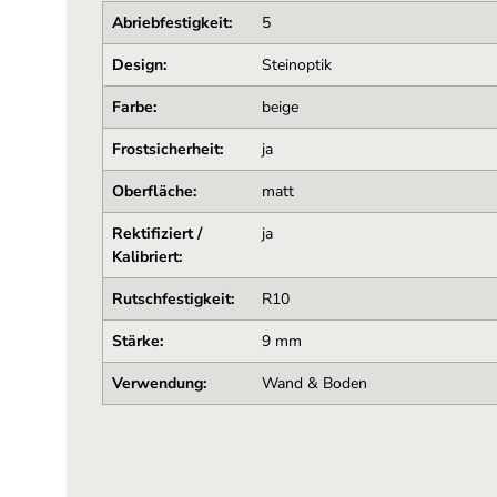
Abriebfestigkeit:
5
Design:
Steinoptik
Farbe:
beige
Frostsicherheit:
ja
Oberfläche:
matt
Rektifiziert /
ja
Kalibriert:
Rutschfestigkeit:
R10
Stärke:
9 mm
Verwendung:
Wand & Boden