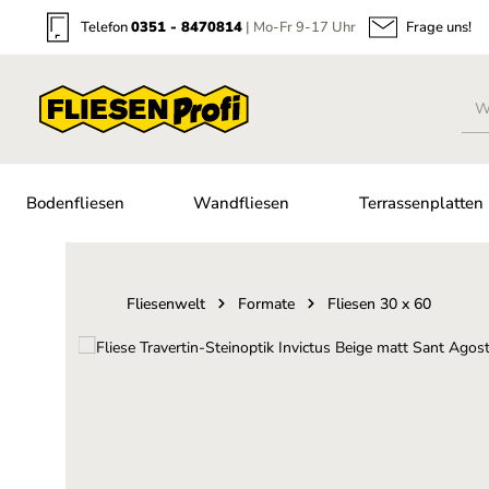
Zum Hauptinhalt springen
Zur Suche springen
Zur Hauptnavigation springen
Telefon
0351 - 8470814
| Mo-Fr 9-17 Uhr
Frage uns!
Bodenfliesen
Wandfliesen
Terrassenplatten
Fliesenwelt
Formate
Fliesen 30 x 60
Bildergalerie überspringen