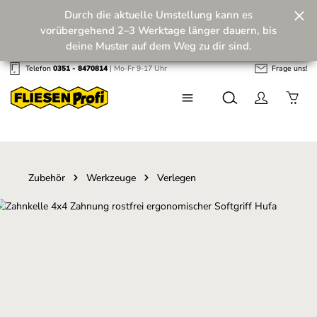
Durch die aktuelle Umstellung kann es
Zum Hauptinhalt springen
vorübergehend 2–3 Werktage länger dauern, bis
deine Muster auf dem Weg zu dir sind.
Telefon
0351 - 8470814
| Mo-Fr 9-17 Uhr
Frage uns!
Wir machen unseren Musterversand fit für die
Zukunft! 💪
Zubehör
Werkzeuge
Verlegen
Bildergalerie überspringen