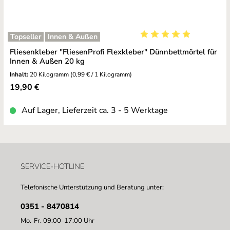
Topseller
Innen & Außen
Durchschnittliche Bewe
Fliesenkleber "FliesenProfi Flexkleber" Dünnbettmörtel für
Innen & Außen 20 kg
Inhalt:
20 Kilogramm
(0,99 € / 1 Kilogramm)
Regulärer Preis:
19,90 €
Auf Lager, Lieferzeit ca. 3 - 5 Werktage
SERVICE-HOTLINE
Telefonische Unterstützung und Beratung unter:
0351 - 8470814
Mo.-Fr. 09:00-17:00 Uhr