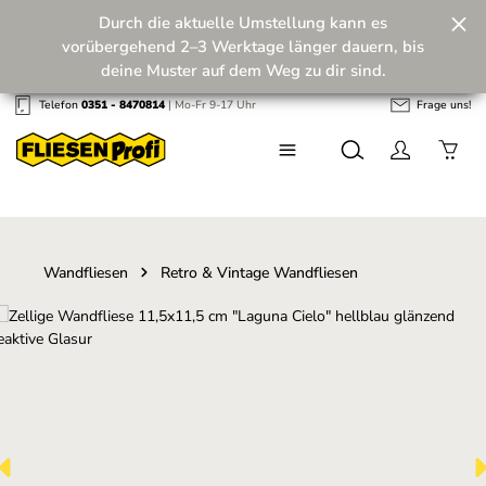
Durch die aktuelle Umstellung kann es
Zum Hauptinhalt springen
vorübergehend 2–3 Werktage länger dauern, bis
deine Muster auf dem Weg zu dir sind.
Telefon
0351 - 8470814
| Mo-Fr 9-17 Uhr
Frage uns!
Wir machen unseren Musterversand fit für die
Zukunft! 💪
Wandfliesen
Retro & Vintage Wandfliesen
Bildergalerie überspringen