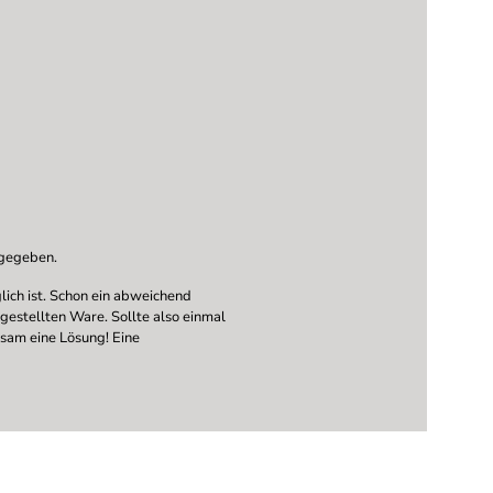
ngegeben.
ich ist. Schon ein abweichend
ngestellten Ware. Sollte also einmal
nsam eine Lösung! Eine