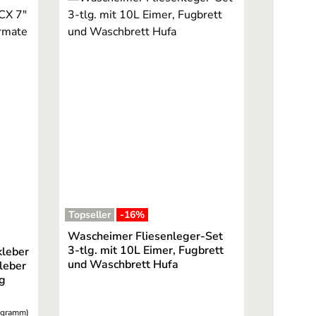
Topseller
-16
%
ernen
Wascheimer Fliesenleger-Set
3-tlg. mit 10L Eimer, Fugbrett
kleber
und Waschbrett Hufa
leber
kg
logramm)