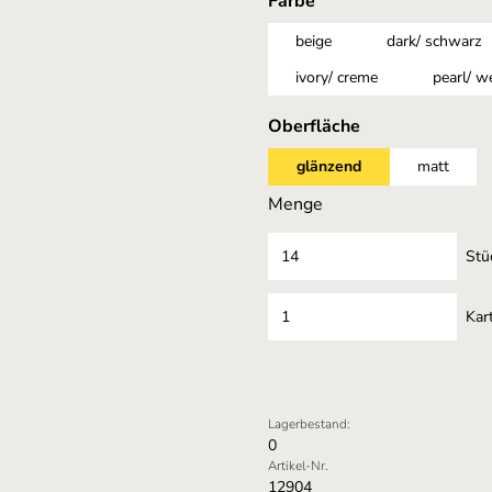
auswählen
Farbe
beige
dark/ schwarz
ivory/ creme
pearl/ w
auswählen
Oberfläche
glänzend
matt
Menge
Stü
Kar
Lagerbestand:
0
Artikel-Nr.
12904