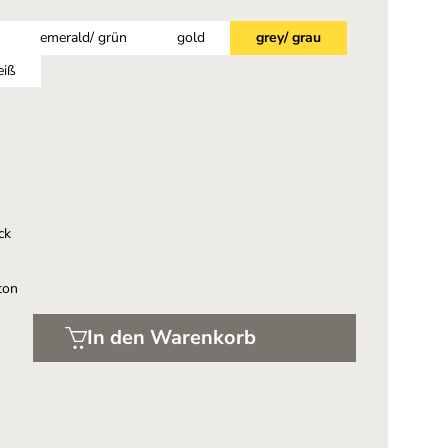
emerald/ grün
gold
grey/ grau
eiß
ck
ton
In den Warenkorb