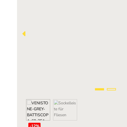
-12
%