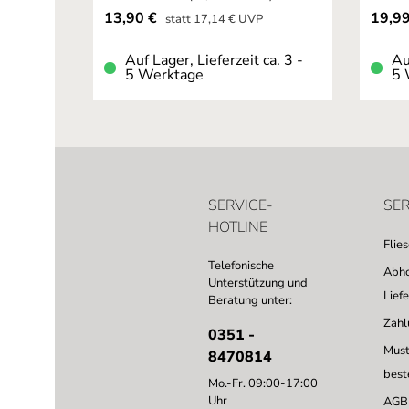
Verkaufspreis:
Verkau
13,90 €
19,9
Regulärer Preis:
statt
17,14 €
UVP
Auf Lager, Lieferzeit ca. 3 -
Au
5 Werktage
5 
SERVICE-
SER
HOTLINE
Flie
Telefonische
Abho
Unterstützung und
Lief
Beratung unter:
Zahl
0351 -
Must
8470814
best
Mo.-Fr. 09:00-17:00
Uhr
AGB