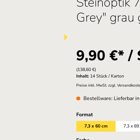
Steinoptik 
Grey" grau
9,90 €* /
(138,60 €)
Inhalt:
14 Stück / Karton
Preise inkl. MwSt. zzgl. Versandkost
Bestellware: Lieferbar i
auswählen
Format
7,3 x 60 cm
7,3 x 89