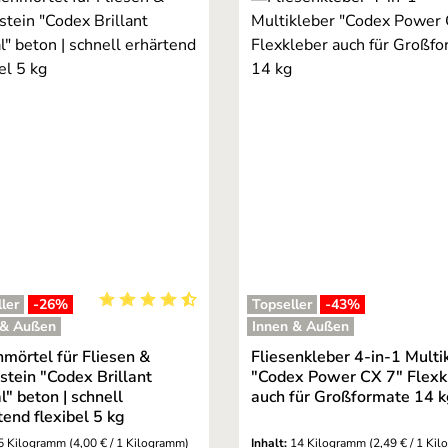
ler
-26
%
Topseller
-43
%
ng von 5 von 5 Sternen
Durchschnittliche Bewertung von 4.95 von 5 St
 & Außen
Innen & Außen
mörtel für Fliesen &
Fliesenkleber 4-in-1 Multi
stein "Codex Brillant
"Codex Power CX 7" Flexk
l" beton | schnell
auch für Großformate 14 
tend flexibel 5 kg
5 Kilogramm
(4,00 € / 1 Kilogramm)
Inhalt:
14 Kilogramm
(2,49 € / 1 Ki