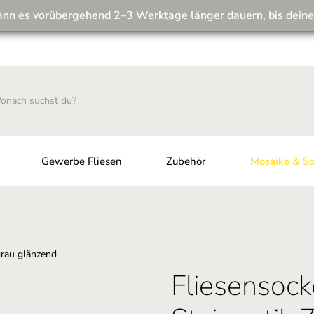
ann es vorübergehend 2–3 Werktage länger dauern, bis deine
Wir machen unseren Musterversand fit für die Zukunft! 💪
Gewerbe Fliesen
Zubehör
Mosaike & So
Fliesensock