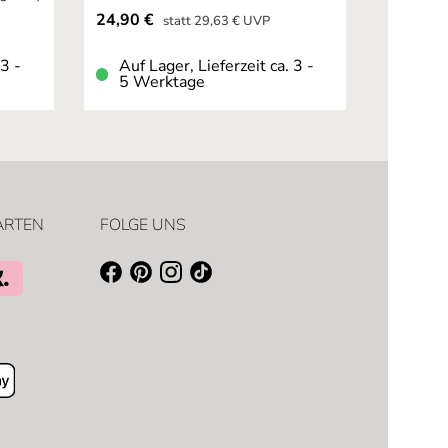
Verkaufspreis:
24,90 €
Regulärer Preis:
statt
29,63 €
UVP
 3 -
Auf Lager, Lieferzeit ca. 3 -
5 Werktage
ARTEN
FOLGE UNS