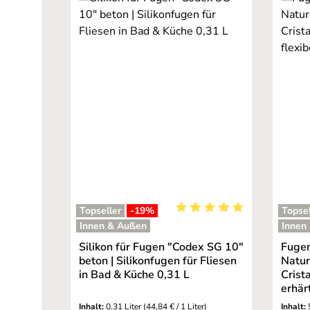
Topseller
-19
%
Topsel
Durchschnittliche Bewertu
Innen & Außen
Innen
Silikon für Fugen "Codex SG 10"
Fugen
beton | Silikonfugen für Fliesen
Natur
in Bad & Küche 0,31 L
Crista
erhär
Inhalt:
0.31 Liter
(44,84 € / 1 Liter)
Inhalt: