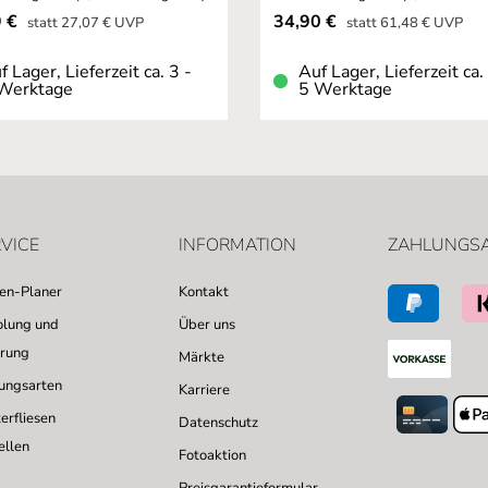
fspreis:
Verkaufspreis:
9 €
34,90 €
Regulärer Preis:
Regulärer Preis:
statt
27,07 €
UVP
statt
61,48 €
UVP
f Lager, Lieferzeit ca. 3 -
Auf Lager, Lieferzeit ca.
Werktage
5 Werktage
VICE
INFORMATION
ZAHLUNGS
sen-Planer
Kontakt
lung und
Über uns
erung
Märkte
ungsarten
Karriere
erfliesen
Datenschutz
ellen
Fotoaktion