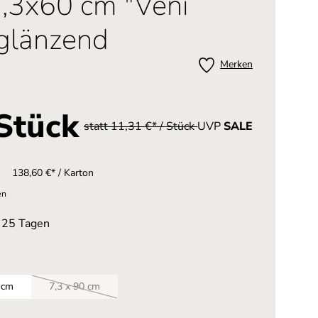
7,3x60 cm "Veni
 glänzend
Merken
 Stück
statt 11,31 €* / Stück
UVP
SALE
138,60 €* / Karton
en
n 25 Tagen
 cm
7,3 x 90 cm
(Diese Option ist zurzeit nicht verfügbar.)