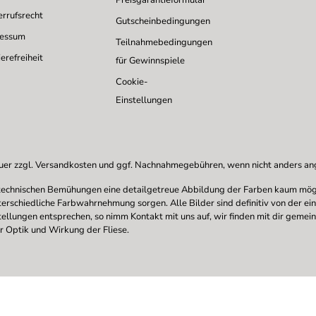
Preisgarantieformular
rrufsrecht
Gutscheinbedingungen
ressum
Teilnahmebedingungen
erefreiheit
für Gewinnspiele
Cookie-
Einstellungen
uer zzgl.
Versandkosten
und ggf. Nachnahmegebühren, wenn nicht anders a
en technischen Bemühungen eine detailgetreue Abbildung der Farben kaum mögl
nterschiedliche Farbwahrnehmung sorgen. Alle Bilder sind definitiv von der ei
stellungen entsprechen, so nimm Kontakt mit uns auf, wir finden mit dir gemei
r Optik und Wirkung der Fliese.