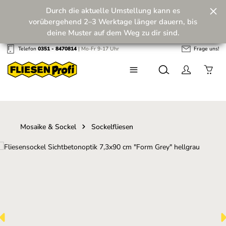
Durch die aktuelle Umstellung kann es
Zum Hauptinhalt springen
vorübergehend 2–3 Werktage länger dauern, bis
deine Muster auf dem Weg zu dir sind.
Telefon
0351 - 8470814
| Mo-Fr 9-17 Uhr
Frage uns!
Wir machen unseren Musterversand fit für die
Zukunft! 💪
Mosaike & Sockel
Sockelfliesen
Bildergalerie überspringen