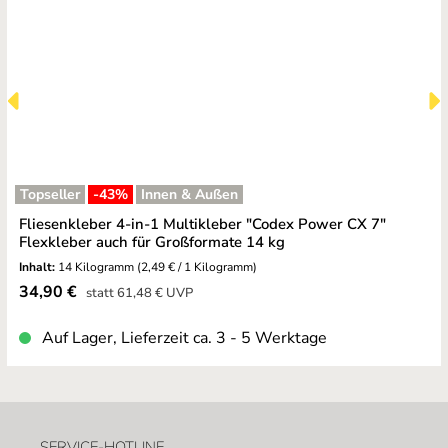
Topseller
-43
%
Innen & Außen
Fliesenkleber 4-in-1 Multikleber "Codex Power CX 7"
Flexkleber auch für Großformate 14 kg
Inhalt:
14 Kilogramm
(2,49 € / 1 Kilogramm)
Verkaufspreis:
34,90 €
Regulärer Preis:
statt
61,48 €
UVP
Auf Lager, Lieferzeit ca. 3 - 5 Werktage
SERVICE-HOTLINE