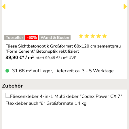
Topseller
-60
%
Wand & Boden
Durchschnittliche Bewe
Fliese Sichtbetonoptik Großformat 60x120 cm zementgrau
"Form Cement" Betonoptik rektifiziert
39,90 €* / m²
statt 99,49 €* / m² UVP
31.68 m² auf Lager, Lieferzeit ca. 3 - 5 Werktage
Produktgalerie überspringen
Zubehör