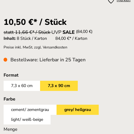
10,50 €* / Stück
(84,00 €)
statt 11,66 €* / Stück
UVP
SALE
Inhalt:
8 Stück / Karton
84,00 €* / Karton
Preise inkl. MwSt. zzgl. Versandkosten
Bestellware: Lieferbar in 25 Tagen
auswählen
Format
7,3 x 60 cm
7,3 x 90 cm
auswählen
Farbe
cement/ zementgrau
grey/ hellgrau
light/ weiß-beige
Menge