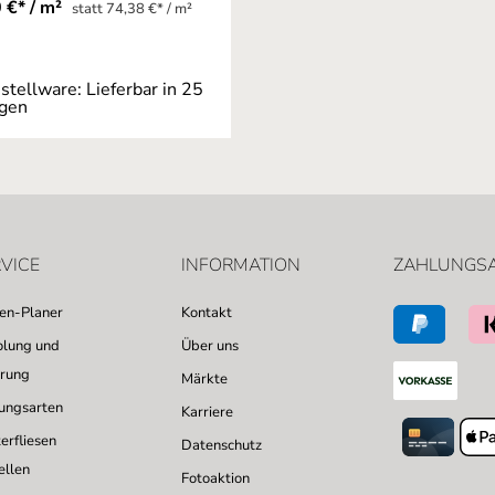
 €* / m²
statt 74,38 €* / m²
stellware: Lieferbar in 25
gen
VICE
INFORMATION
ZAHLUNGS
sen-Planer
Kontakt
lung und
Über uns
erung
Märkte
ungsarten
Karriere
erfliesen
Datenschutz
ellen
Fotoaktion