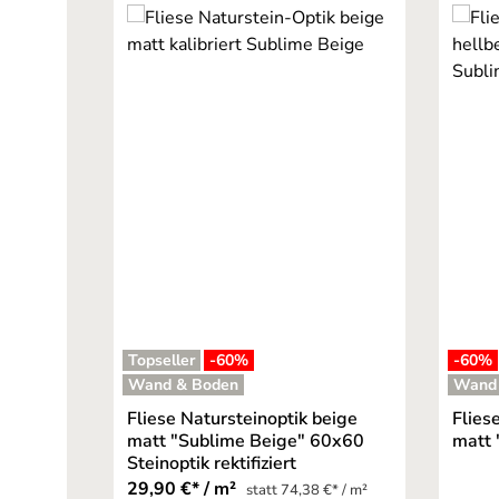
Produktgalerie überspringen
Topseller
-60
%
-60
%
Wand & Boden
Wand
Fliese Natursteinoptik beige
Flies
matt "Sublime Beige" 60x60
matt 
Steinoptik rektifiziert
29,90 €* / m²
statt 74,38 €* / m²