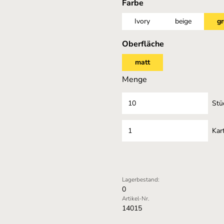
auswählen
Farbe
Ivory
beige
gr
auswählen
Oberfläche
matt
Menge
Stü
Kar
Lagerbestand:
0
Artikel-Nr.
14015