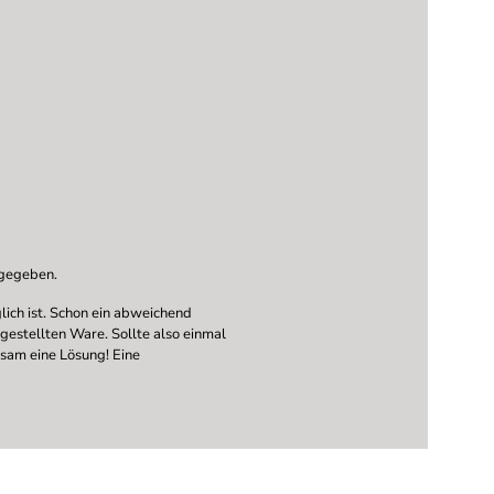
ngegeben.
ich ist. Schon ein abweichend
ngestellten Ware. Sollte also einmal
nsam eine Lösung! Eine