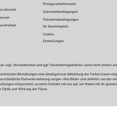
Preisgarantieformular
rrufsrecht
Gutscheinbedingungen
ressum
Teilnahmebedingungen
erefreiheit
für Gewinnspiele
Cookie-
Einstellungen
uer zzgl.
Versandkosten
und ggf. Nachnahmegebühren, wenn nicht anders a
en technischen Bemühungen eine detailgetreue Abbildung der Farben kaum mögl
nterschiedliche Farbwahrnehmung sorgen. Alle Bilder sind definitiv von der ei
stellungen entsprechen, so nimm Kontakt mit uns auf, wir finden mit dir gemei
r Optik und Wirkung der Fliese.