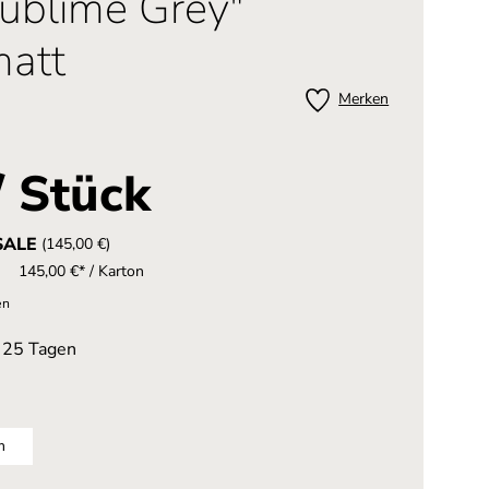
ublime Grey"
matt
Merken
/ Stück
SALE
(145,00 €)
145,00 €* / Karton
en
n 25 Tagen
m