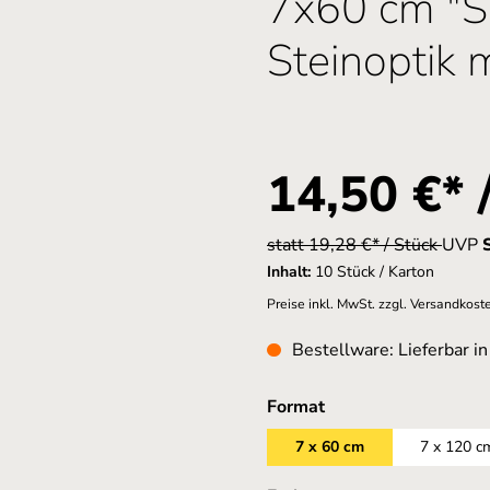
7x60 cm "S
Steinoptik 
14,50 €* 
statt 19,28 €* / Stück
UVP
Inhalt:
10 Stück / Karton
Preise inkl. MwSt. zzgl. Versandkost
Bestellware: Lieferbar i
auswählen
Format
7 x 60 cm
7 x 120 c