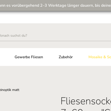
ann es vorübergehend 2–3 Werktage länger dauern, bis deine
Wir machen unseren Musterversand fit für die Zukunft! 💪
Gewerbe Fliesen
Zubehör
Mosaike & So
Fliesensock