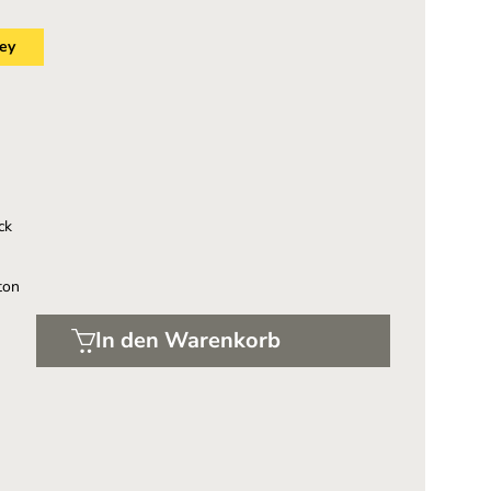
ey
ck
ton
In den Warenkorb