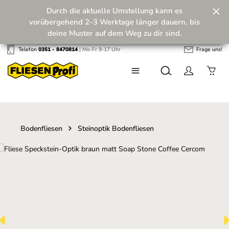
Durch die aktuelle Umstellung kann es
Zum Hauptinhalt springen
vorübergehend 2–3 Werktage länger dauern, bis
deine Muster auf dem Weg zu dir sind.
Telefon
0351 - 8470814
| Mo-Fr 9-17 Uhr
Frage uns!
Wir machen unseren Musterversand fit für die
Zukunft! 💪
Bodenfliesen
Steinoptik Bodenfliesen
Bildergalerie überspringen