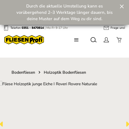
Durch die aktuelle Umstellung kann es
Zum Hauptinhalt springen
vorübergehend 2–3 Werktage länger dauern, bis
deine Muster auf dem Weg zu dir sind.
Telefon
0351 - 8470814
| Mo-Fr 9-17 Uhr
Frage uns!
Wir machen unseren Musterversand fit für die
Zukunft! 💪
Bodenfliesen
Holzoptik Bodenfliesen
Bildergalerie überspringen