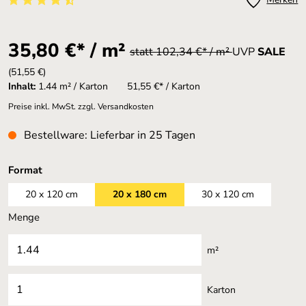
Durchschnittliche Bewertung von 4.83 von 5 Sternen
35,80 €* / m²
statt 102,34 €* / m²
UVP
SALE
(51,55 €)
Inhalt:
1.44 m² / Karton
51,55 €* / Karton
Preise inkl. MwSt. zzgl. Versandkosten
Bestellware: Lieferbar in 25 Tagen
auswählen
Format
20 x 120 cm
20 x 180 cm
30 x 120 cm
Menge
m²
Karton