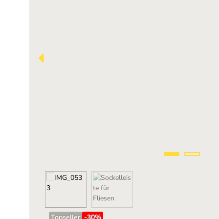
Topseller
-30
%