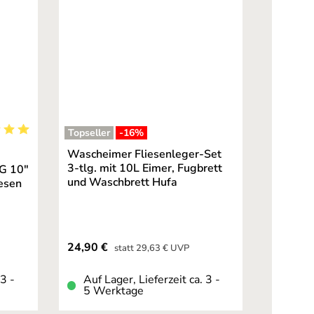
Topseller
-16
%
ernen
hnittliche Bewertung von 5 von 5 Sternen
Wascheimer Fliesenleger-Set
3-tlg. mit 10L Eimer, Fugbrett
SG 10"
und Waschbrett Hufa
iesen
Verkaufspreis:
24,90 €
Regulärer Preis:
statt
29,63 €
UVP
 3 -
Auf Lager, Lieferzeit ca. 3 -
5 Werktage