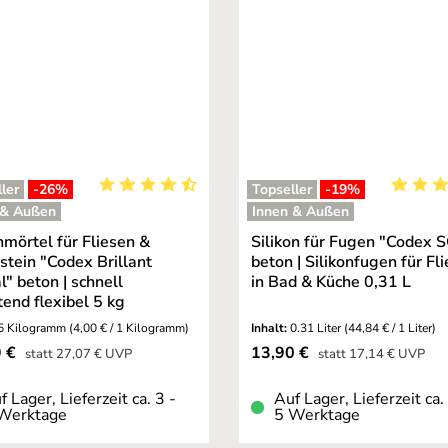
ler
-26
%
Topseller
-19
%
Durchschnittliche Bewertung von 4.95 von 5 St
Durchsc
 & Außen
Innen & Außen
mörtel für Fliesen &
Silikon für Fugen "Codex 
stein "Codex Brillant
beton | Silikonfugen für Fl
l" beton | schnell
in Bad & Küche 0,31 L
tend flexibel 5 kg
5 Kilogramm
(4,00 € / 1 Kilogramm)
Inhalt:
0.31 Liter
(44,84 € / 1 Liter)
fspreis:
Verkaufspreis:
9 €
13,90 €
Regulärer Preis:
Regulärer Preis:
statt
27,07 €
UVP
statt
17,14 €
UVP
f Lager, Lieferzeit ca. 3 -
Auf Lager, Lieferzeit ca.
Werktage
5 Werktage