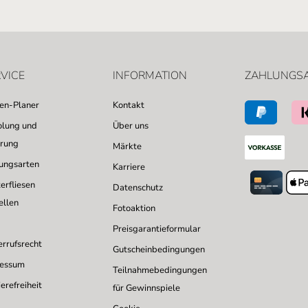
VICE
INFORMATION
ZAHLUNGS
sen-Planer
Kontakt
lung und
Über uns
erung
Märkte
ungsarten
Karriere
erfliesen
Datenschutz
ellen
Fotoaktion
Preisgarantieformular
rrufsrecht
Gutscheinbedingungen
ressum
Teilnahmebedingungen
erefreiheit
für Gewinnspiele