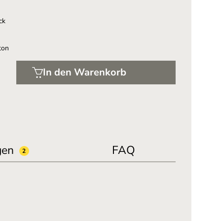
ck
ton
In den Warenkorb
gen
FAQ
2