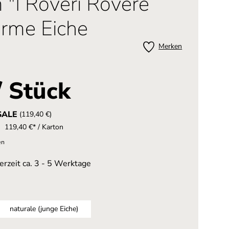
"I Roveri Rovere
arme Eiche
Merken
n 5 von 5 Sternen
/ Stück
SALE
(119,40 €)
119,40 €* / Karton
en
erzeit ca. 3 - 5 Werktage
naturale (junge Eiche)