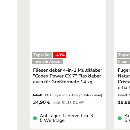
Topseller
-43
%
Topsel
Innen & Außen
Innen
Fliesenkleber 4-in-1 Multikleber
Fugen
"Codex Power CX 7" Flexkleber
Natur
auch für Großformate 14 kg
Crista
erhär
Inhalt:
14 Kilogramm
(2,49 € / 1 Kilogramm)
Inhalt:
Verkaufspreis:
Verkau
34,90 €
19,9
Regulärer Preis:
statt
61,48 €
UVP
Auf Lager, Lieferzeit ca. 3 -
Au
5 Werktage
5 