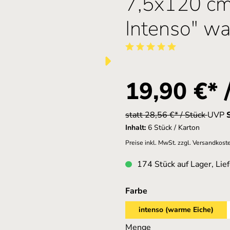
7,5x120 cm 
Intenso" w
Durchschnittliche Bewertung vo
19,90 €* 
statt 28,56 €* / Stück
UVP
Inhalt:
6 Stück / Karton
Preise inkl. MwSt. zzgl. Versandkost
174 Stück auf Lager, Lief
auswählen
Farbe
intenso (warme Eiche)
Menge