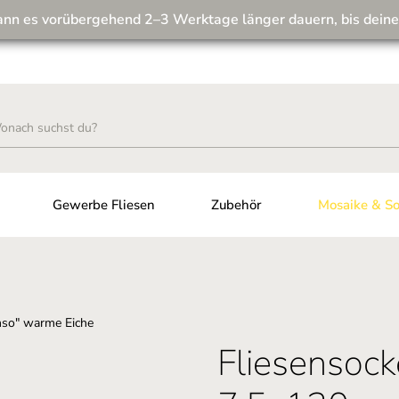
ann es vorübergehend 2–3 Werktage länger dauern, bis deine
Wir machen unseren Musterversand fit für die Zukunft! 💪
Gewerbe Fliesen
Zubehör
Mosaike & So
Fliesensock