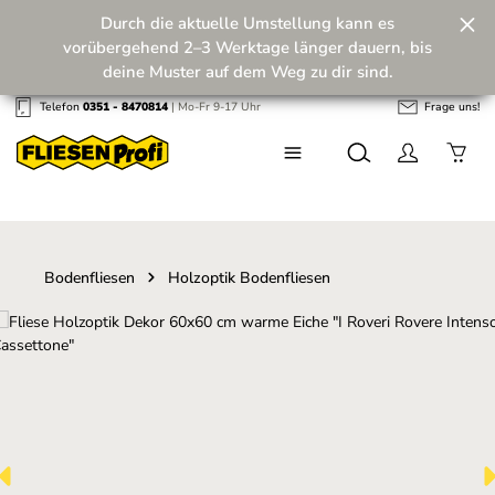
Durch die aktuelle Umstellung kann es
Zum Hauptinhalt springen
vorübergehend 2–3 Werktage länger dauern, bis
deine Muster auf dem Weg zu dir sind.
Telefon
0351 - 8470814
| Mo-Fr 9-17 Uhr
Frage uns!
Wir machen unseren Musterversand fit für die
Zukunft! 💪
Bodenfliesen
Holzoptik Bodenfliesen
Bildergalerie überspringen