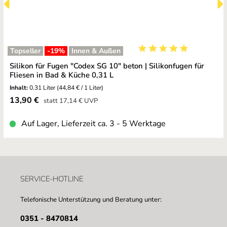
Topseller
-19
%
Innen & Außen
Durchschnittliche Bewe
Silikon für Fugen "Codex SG 10" beton | Silikonfugen für
Fliesen in Bad & Küche 0,31 L
Inhalt:
0.31 Liter
(44,84 € / 1 Liter)
Verkaufspreis:
13,90 €
Regulärer Preis:
statt
17,14 €
UVP
Auf Lager, Lieferzeit ca. 3 - 5 Werktage
SERVICE-HOTLINE
Telefonische Unterstützung und Beratung unter:
0351 - 8470814