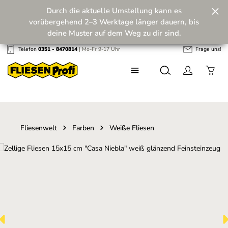
Durch die aktuelle Umstellung kann es
Zum Hauptinhalt springen
vorübergehend 2–3 Werktage länger dauern, bis
deine Muster auf dem Weg zu dir sind.
Telefon
0351 - 8470814
| Mo-Fr 9-17 Uhr
Frage uns!
Wir machen unseren Musterversand fit für die
Zukunft! 💪
Fliesenwelt
Farben
Weiße Fliesen
Bildergalerie überspringen