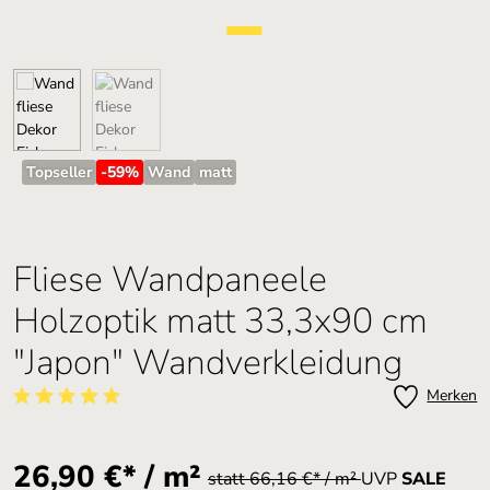
Topseller
-59
%
Wand
matt
Fliese Wandpaneele
Holzoptik matt 33,3x90 cm
"Japon" Wandverkleidung
Merken
Durchschnittliche Bewertung von 5 von 5 Sternen
26,90 €* / m²
statt 66,16 €* / m²
UVP
SALE