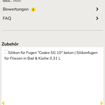
teilw…
Mehr
Bewertungen
1
FAQ
Produktgalerie überspringen
Zubehör