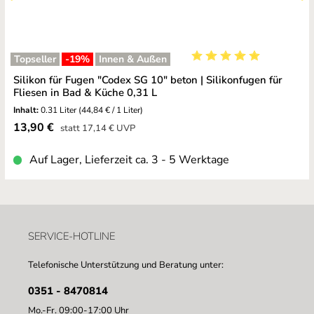
Topseller
-19
%
Innen & Außen
Durchschnittliche Bewe
Silikon für Fugen "Codex SG 10" beton | Silikonfugen für
Fliesen in Bad & Küche 0,31 L
Inhalt:
0.31 Liter
(44,84 € / 1 Liter)
Verkaufspreis:
13,90 €
Regulärer Preis:
statt
17,14 €
UVP
Auf Lager, Lieferzeit ca. 3 - 5 Werktage
SERVICE-HOTLINE
Telefonische Unterstützung und Beratung unter:
0351 - 8470814
Mo.-Fr. 09:00-17:00 Uhr