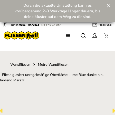
Durch die aktuelle Umstellung kann es
Zum Hauptinhalt springen
vorübergehend 2–3 Werktage länger dauern, bis
deine Muster auf dem Weg zu dir sind.
Telefon
0351 - 8470814
| Mo-Fr 9-17 Uhr
Frage uns!
Wir machen unseren Musterversand fit für die
Zukunft! 💪
Wandfliesen
Metro Wandfliesen
Bildergalerie überspringen