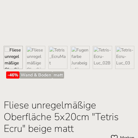
-46
%
Wand & Boden
matt
Fliese unregelmäßige
Oberfläche 5x20cm "Tetris
Ecru" beige matt
Merken