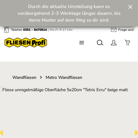
Durch die aktuelle Umstellung kann es
Zum Hauptinhalt springen
vorübergehend 2–3 Werktage länger dauern, bis
deine Muster auf dem Weg zu dir sind.
Telefon
0351 - 8470814
| Mo-Fr 9-17 Uhr
Frage uns!
Wir machen unseren Musterversand fit für die
Zukunft! 💪
Wandfliesen
Metro Wandfliesen
Bildergalerie überspringen