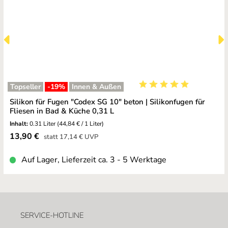
Topseller
-19
%
Innen & Außen
Durchschnittliche Bewe
Silikon für Fugen "Codex SG 10" beton | Silikonfugen für
Fliesen in Bad & Küche 0,31 L
Inhalt:
0.31 Liter
(44,84 € / 1 Liter)
Verkaufspreis:
13,90 €
Regulärer Preis:
statt
17,14 €
UVP
Auf Lager, Lieferzeit ca. 3 - 5 Werktage
SERVICE-HOTLINE