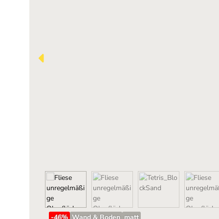
-46
%
Wand & Boden
matt