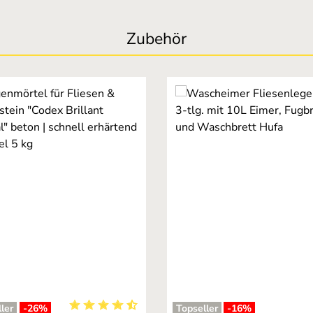
Zubehör
ler
-26
%
Topseller
-16
%