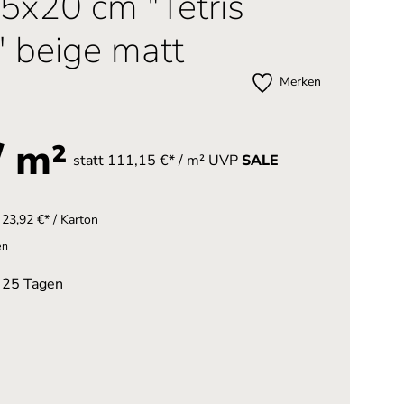
5x20 cm "Tetris
 beige matt
Merken
/ m²
statt 111,15 €* / m²
UVP
SALE
23,92 €* / Karton
en
n 25 Tagen