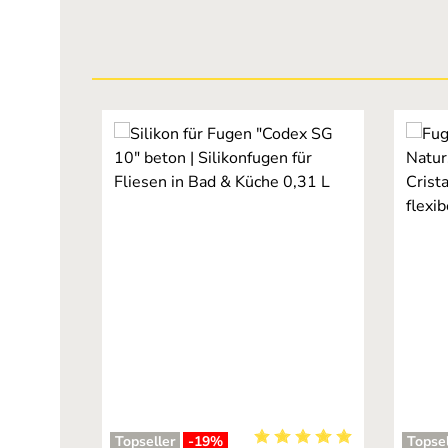
Produktgalerie überspringen
Topseller
-19
%
Topsel