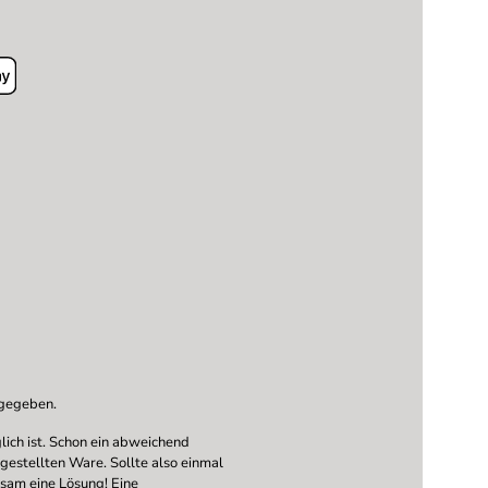
ngegeben.
ich ist. Schon ein abweichend
ngestellten Ware. Sollte also einmal
nsam eine Lösung! Eine