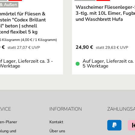
ng von 5 von 5 Sternen
Durchschnittliche Bewertung von 4.95 von 5 St
 & Außen
Wascheimer Fliesenleger-
3-tlg. mit 10L Eimer, Fugb
mörtel für Fliesen &
und Waschbrett Hufa
stein "Codex Brillant
l" beton | schnell
tend flexibel 5 kg
5 Kilogramm
(4,00 € / 1 Kilogramm)
fspreis:
Verkaufspreis:
9 €
24,90 €
Regulärer Preis:
Regulärer Preis:
statt
27,07 €
UVP
statt
29,63 €
UVP
f Lager, Lieferzeit ca. 3 -
Auf Lager, Lieferzeit ca.
Werktage
5 Werktage
VICE
INFORMATION
ZAHLUNGS
sen-Planer
Kontakt
lung und
Über uns