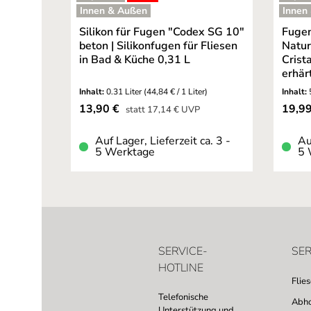
Durchschnittliche Bewertu
Innen & Außen
Innen
Silikon für Fugen "Codex SG 10"
Fugen
beton | Silikonfugen für Fliesen
Natur
in Bad & Küche 0,31 L
Crista
erhär
Inhalt:
0.31 Liter
(44,84 € / 1 Liter)
Inhalt:
Verkaufspreis:
Verkau
13,90 €
19,9
Regulärer Preis:
statt
17,14 €
UVP
Auf Lager, Lieferzeit ca. 3 -
Au
5 Werktage
5 
SERVICE-
SER
HOTLINE
Flie
Telefonische
Abho
Unterstützung und