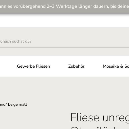
ann es vorübergehend 2–3 Werktage länger dauern, bis deine
Wir machen unseren Musterversand fit für die Zukunft! 💪
Gewerbe Fliesen
Zubehör
Mosaike & So
Fliese unr