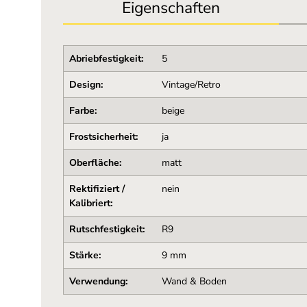
Eigenschaften
Abriebfestigkeit:
5
Design:
Vintage/Retro
Farbe:
beige
Frostsicherheit:
ja
Oberfläche:
matt
Rektifiziert /
nein
Kalibriert:
Rutschfestigkeit:
R9
Stärke:
9 mm
Verwendung:
Wand & Boden