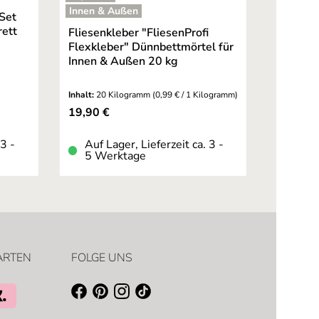
ernen
Durchschnittliche Bewertung
Innen & Außen
Set
rett
Fliesenkleber "FliesenProfi
Flexkleber" Dünnbettmörtel für
Innen & Außen 20 kg
Inhalt:
20 Kilogramm
(0,99 € / 1 Kilogramm)
Regulärer Preis:
19,90 €
 3 -
Auf Lager, Lieferzeit ca. 3 -
5 Werktage
ARTEN
FOLGE UNS