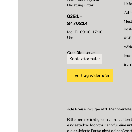
Lief
Beratung unter:
Zahl
0351 -
Must
8470814
best
Mo.-Fr. 09:00-17:00
Uhr
AGB
Wide
Oder über unser
Imp
Kontaktformular
.
Barri
Vertrag widerrufen
Alle Preise inkl. gesetzl. Mehrwertste
Bitte berücksichtige, dass trotz all
eingestellter Monitor kann für eine u
die gelieferte Farbe nicht deinen Vor