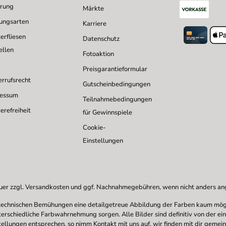
erung
Märkte
ungsarten
Karriere
erfliesen
Datenschutz
ellen
Fotoaktion
Preisgarantieformular
rrufsrecht
Gutscheinbedingungen
ressum
Teilnahmebedingungen
erefreiheit
für Gewinnspiele
Cookie-
Einstellungen
uer zzgl.
Versandkosten
und ggf. Nachnahmegebühren, wenn nicht anders a
en technischen Bemühungen eine detailgetreue Abbildung der Farben kaum mögl
nterschiedliche Farbwahrnehmung sorgen. Alle Bilder sind definitiv von der ei
stellungen entsprechen, so nimm Kontakt mit uns auf, wir finden mit dir gemei