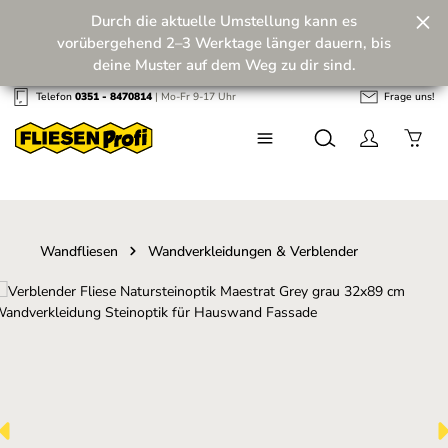
Durch die aktuelle Umstellung kann es
Zum Hauptinhalt springen
vorübergehend 2–3 Werktage länger dauern, bis
deine Muster auf dem Weg zu dir sind.
Telefon
0351 - 8470814
| Mo-Fr 9-17 Uhr
Frage uns!
Wir machen unseren Musterversand fit für die
Zukunft! 💪
Wandfliesen
Wandverkleidungen & Verblender
Bildergalerie überspringen