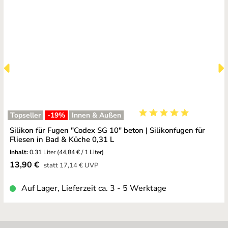
Topseller
-19
%
Innen & Außen
Durchschnittliche Bewe
Silikon für Fugen "Codex SG 10" beton | Silikonfugen für
Fliesen in Bad & Küche 0,31 L
Inhalt:
0.31 Liter
(44,84 € / 1 Liter)
Verkaufspreis:
13,90 €
Regulärer Preis:
statt
17,14 €
UVP
Auf Lager, Lieferzeit ca. 3 - 5 Werktage