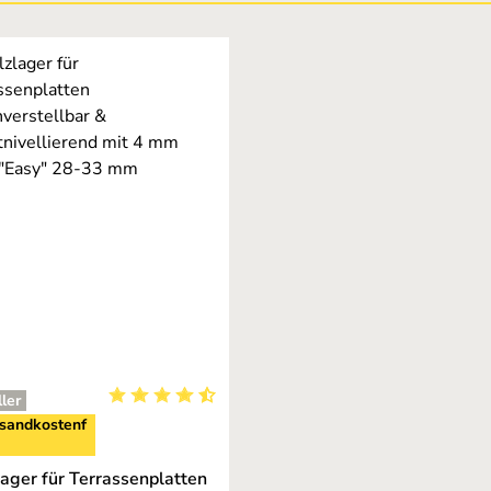
ler
ng von 5 von 5 Sternen
Durchschnittliche Bewertung von 4.5 von 5 Ste
sandkostenf
lager für Terrassenplatten