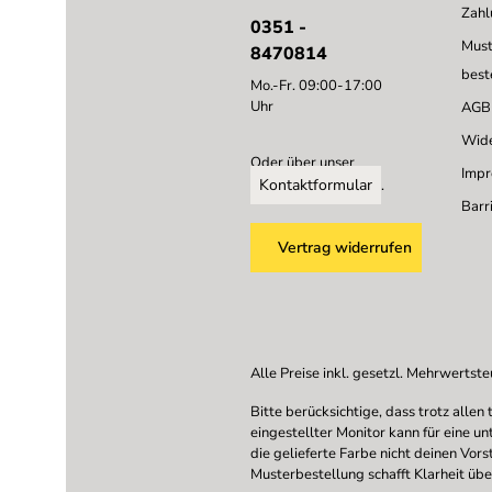
Zahl
0351 -
Must
8470814
best
Mo.-Fr. 09:00-17:00
Uhr
AGB
Wide
Oder über unser
Imp
Kontaktformular
.
Barri
Vertrag widerrufen
Alle Preise inkl. gesetzl. Mehrwertste
Bitte berücksichtige, dass trotz all
eingestellter Monitor kann für eine u
die gelieferte Farbe nicht deinen Vor
Musterbestellung schafft Klarheit übe