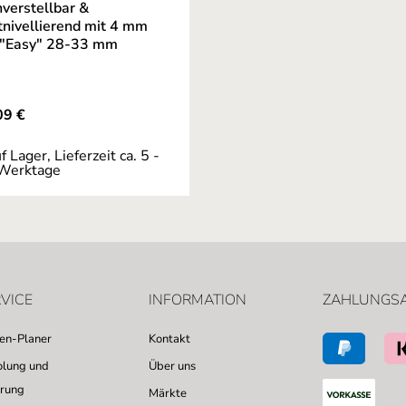
verstellbar &
tnivellierend mit 4 mm
 "Easy" 28-33 mm
rer Preis:
09 €
f Lager, Lieferzeit ca. 5 -
Werktage
VICE
INFORMATION
ZAHLUNGS
sen-Planer
Kontakt
lung und
Über uns
erung
Märkte