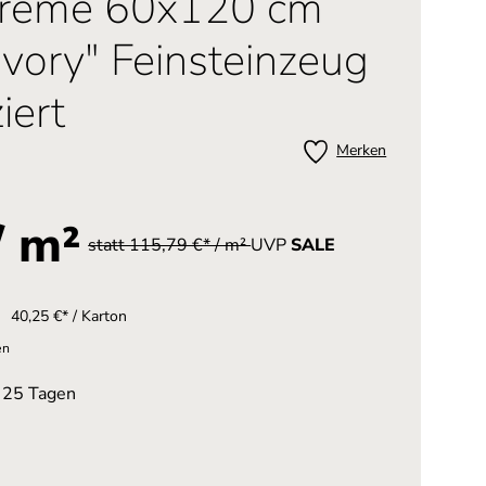
 creme 60x120 cm
Ivory" Feinsteinzeug
iert
Merken
/ m²
statt 115,79 €* / m²
UVP
SALE
40,25 €* / Karton
en
n 25 Tagen