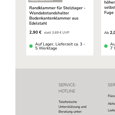
höhen
selbs
Randklammer für Stelzlager -
Fuge
Wandabstandshalter
Bodenkantenklammer aus
Edelstahl
Verkaufspreis:
Regulä
2,90 €
Regulärer Preis:
2,
statt
3,69 €
UVP
Ab
Auf Lager, Lieferzeit ca. 3 -
Au
5 Werktage
7 
SERVICE-
SER
HOTLINE
Flie
Telefonische
Abho
Unterstützung und
Lief
Beratung unter: