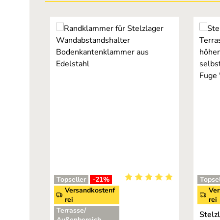
Produktgalerie überspringen
Topseller
-21
%
Topsel
Durchschnittliche Bewertu
Versandkostenf
Ver
rei
rei
Terrasse/
Stelz
Außenbereich