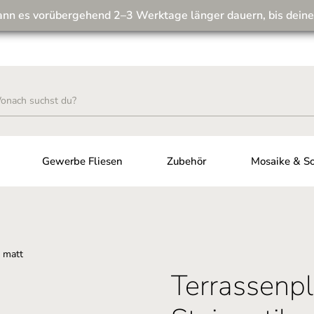
ann es vorübergehend 2–3 Werktage länger dauern, bis deine
Wir machen unseren Musterversand fit für die Zukunft! 💪
Gewerbe Fliesen
Zubehör
Mosaike & So
Terrassenpl