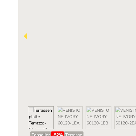
Topseller
-52
%
Terrasse