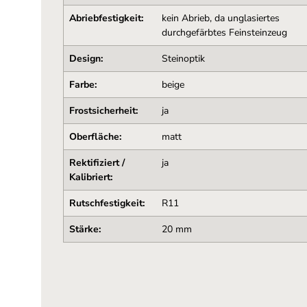
Abriebfestigkeit:
kein Abrieb, da unglasiertes
durchgefärbtes Feinsteinzeug
Design:
Steinoptik
Farbe:
beige
Frostsicherheit:
ja
Oberfläche:
matt
Rektifiziert /
ja
Kalibriert:
Rutschfestigkeit:
R11
Stärke:
20 mm