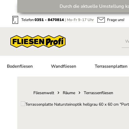
Durch die aktuelle Umstellung k
Zum Hauptinhalt springen
Zur Suche springen
Zur Hauptnavigation springen
Telefon
0351 - 8470814
| Mo-Fr 9-17 Uhr
Frage uns!
Bodenfliesen
Wandfliesen
Terrassenplatten
Fliesenwelt
Räume
Terrassenfliesen
Bildergalerie überspringen