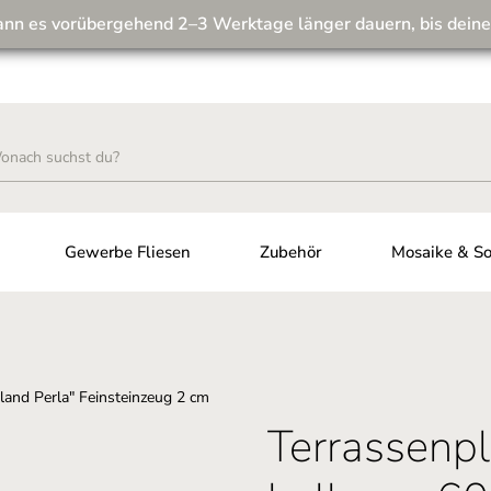
ann es vorübergehend 2–3 Werktage länger dauern, bis deine
Wir machen unseren Musterversand fit für die Zukunft! 💪
Gewerbe Fliesen
Zubehör
Mosaike & So
Terrassenpl