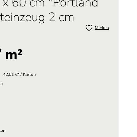
 x 60 cm "Portland
steinzeug 2 cm
Merken
/ m²
42,01 €* / Karton
en
ton