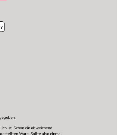
ngegeben.
ich ist. Schon ein abweichend
ngestellten Ware. Sollte also einmal