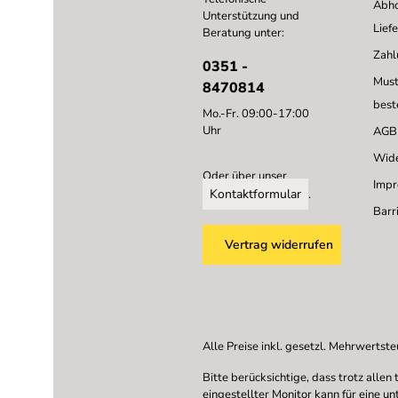
Abho
Unterstützung und
Lief
Beratung unter:
Zahl
0351 -
Must
8470814
best
Mo.-Fr. 09:00-17:00
Uhr
AGB
Wide
Oder über unser
Imp
Kontaktformular
.
Barri
Vertrag widerrufen
Alle Preise inkl. gesetzl. Mehrwertste
Bitte berücksichtige, dass trotz all
eingestellter Monitor kann für eine u