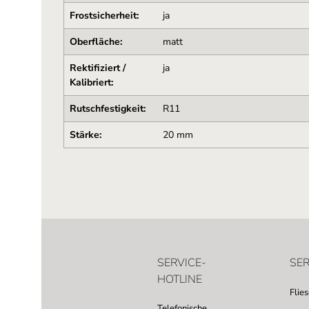
Frostsicherheit:
ja
Oberfläche:
matt
Rektifiziert /
ja
Kalibriert:
Rutschfestigkeit:
R11
Stärke:
20 mm
SERVICE-
SER
HOTLINE
Flie
Telefonische