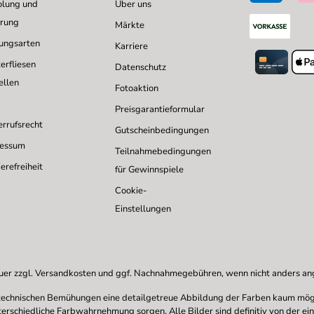
lung und
Über uns
erung
Märkte
ungsarten
Karriere
erfliesen
Datenschutz
ellen
Fotoaktion
Preisgarantieformular
rrufsrecht
Gutscheinbedingungen
ressum
Teilnahmebedingungen
erefreiheit
für Gewinnspiele
Cookie-
Einstellungen
uer zzgl.
Versandkosten
und ggf. Nachnahmegebühren, wenn nicht anders a
en technischen Bemühungen eine detailgetreue Abbildung der Farben kaum mögl
nterschiedliche Farbwahrnehmung sorgen. Alle Bilder sind definitiv von der ei