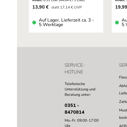
Inhalt:
0.31 Liter
(44,84 € / 1 Liter)
Inhalt:
Verkaufspreis:
Verkau
13,90 €
19,9
Regulärer Preis:
statt
17,14 €
UVP
Auf Lager, Lieferzeit ca. 3 -
Au
5 Werktage
5 
SERVICE-
SER
HOTLINE
Flie
Telefonische
Abho
Unterstützung und
Lief
Beratung unter:
Zahl
0351 -
Must
8470814
best
Mo.-Fr. 09:00-17:00
Uhr
AGB