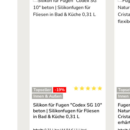
Topseller
-19
%
Topsel
Durchschnittliche Bewertu
Innen & Außen
Innen
Silikon für Fugen "Codex SG 10"
Fugen
beton | Silikonfugen für Fliesen
Natur
in Bad & Küche 0,31 L
Crista
erhär