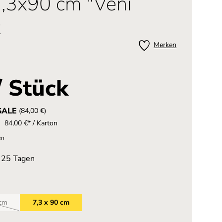
7,3x90 cm "Veni
t
Merken
/ Stück
SALE
(84,00 €)
84,00 €* / Karton
en
n 25 Tagen
 cm
7,3 x 90 cm
se Option ist zurzeit nicht verfügbar.)