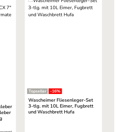
Topseller
-16
%
ernen
Wascheimer Fliesenleger-Set
3-tlg. mit 10L Eimer, Fugbrett
kleber
und Waschbrett Hufa
leber
kg