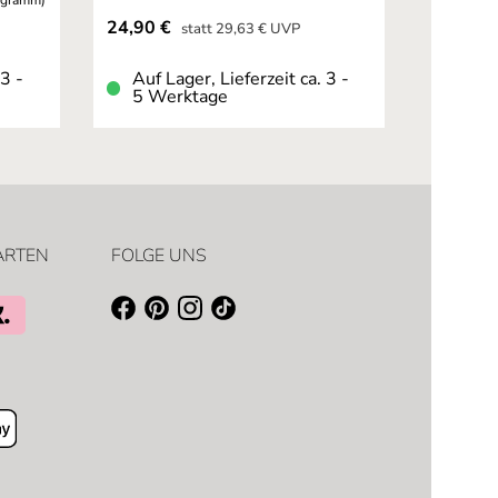
logramm)
Verkaufspreis:
24,90 €
Regulärer Preis:
statt
29,63 €
UVP
 3 -
Auf Lager, Lieferzeit ca. 3 -
5 Werktage
ARTEN
FOLGE UNS