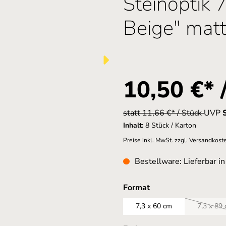
Steinoptik 
Beige" mat
10,50 €* 
statt 11,66 €* / Stück
UVP
Inhalt:
8 Stück / Karton
Preise inkl. MwSt. zzgl. Versandkost
Bestellware: Lieferbar i
auswählen
Format
7,3 x 60 cm
7,3 x 89
(Die