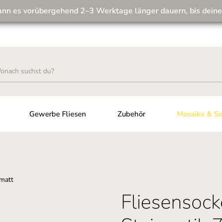
ann es vorübergehend 2–3 Werktage länger dauern, bis deine
Wir machen unseren Musterversand fit für die Zukunft! 💪
Gewerbe Fliesen
Zubehör
Mosaike & So
Fliesensock