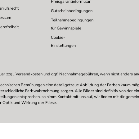
Preisgarantieformular
rrufsrecht
Gutscheinbedingungen
ressum
Teilnahmebedingungen
erefreiheit
für Gewinnspiele
Cookie-
Einstellungen
uer zzgl.
Versandkosten
und ggf. Nachnahmegebühren, wenn nicht anders a
en technischen Bemühungen eine detailgetreue Abbildung der Farben kaum mögl
nterschiedliche Farbwahrnehmung sorgen. Alle Bilder sind definitiv von der ei
stellungen entsprechen, so nimm Kontakt mit uns auf, wir finden mit dir gemei
r Optik und Wirkung der Fliese.