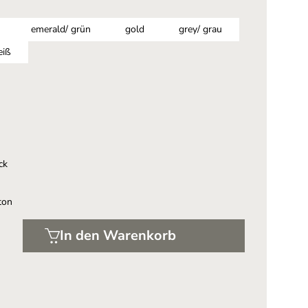
emerald/ grün
gold
grey/ grau
eiß
ht verfügbar.)
ck
ton
In den Warenkorb