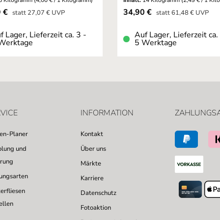
5 Kilogramm
(4,00 € / 1 Kilogramm)
Inhalt:
14 Kilogramm
(2,49 € / 1 Ki
fspreis:
Verkaufspreis:
9 €
34,90 €
Regulärer Preis:
Regulärer Preis:
statt
27,07 €
UVP
statt
61,48 €
UVP
f Lager, Lieferzeit ca. 3 -
Auf Lager, Lieferzeit ca.
Werktage
5 Werktage
VICE
INFORMATION
ZAHLUNGS
sen-Planer
Kontakt
lung und
Über uns
erung
Märkte
ungsarten
Karriere
erfliesen
Datenschutz
ellen
Fotoaktion