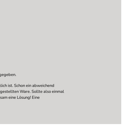
ngegeben.
ich ist. Schon ein abweichend
ngestellten Ware. Sollte also einmal
nsam eine Lösung! Eine