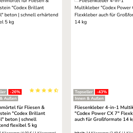
ler
-26
%
Topseller
-43
%
ng von 5 von 5 Sternen
Durchschnittliche Bewertung von 4.95 von 5 St
 & Außen
Innen & Außen
mörtel für Fliesen &
Fliesenkleber 4-in-1 Multi
stein "Codex Brillant
"Codex Power CX 7" Flexk
l" beton | schnell
auch für Großformate 14 
tend flexibel 5 kg