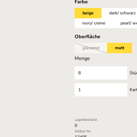
auswählen
Farbe
beige
dark/ schwarz
ivory/ creme
pearl/ w
auswählen
Oberfläche
glänzend
matt
(Diese Option ist zurzeit nic
Menge
Stü
Kar
Lagerbestand:
0
Artikel-Nr.