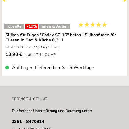
Topseller
-19
%
Innen & Außen
Durchschnittliche Bewe
Silikon für Fugen "Codex SG 10" beton | Silikonfugen für
Fliesen in Bad & Küche 0,31 L
Inhalt:
0.31 Liter
(44,84 € / 1 Liter)
Verkaufspreis:
13,90 €
Regulärer Preis:
statt
17,14 €
UVP
Auf Lager, Lieferzeit ca. 3 - 5 Werktage
SERVICE-HOTLINE
Telefonische Unterstützung und Beratung unter:
0351 - 8470814