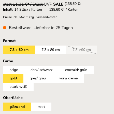
(138,60 €)
statt 11,31 €* / Stück
UVP
SALE
Inhalt:
14 Stück / Karton
138,60 €* / Karton
Preise inkl. MwSt. zzgl. Versandkosten
Bestellware: Lieferbar in 25 Tagen
auswählen
Format
7,3 x 60 cm
7,3 x 89 cm
7,3 x 90 cm
(Diese Option ist zurzei
auswählen
Farbe
beige
dark/ schwarz
emerald/ grün
gold
grey/ grau
ivory/ creme
pearl/ weiß
auswählen
Oberfläche
glänzend
matt