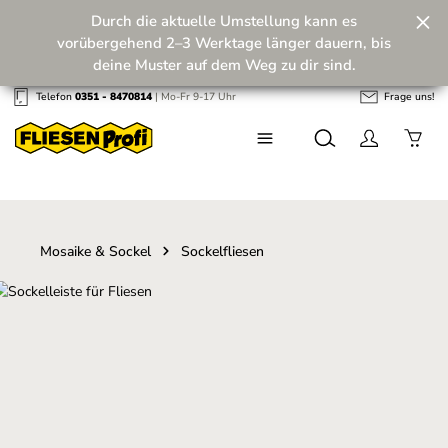
Durch die aktuelle Umstellung kann es
Zum Hauptinhalt springen
vorübergehend 2–3 Werktage länger dauern, bis
deine Muster auf dem Weg zu dir sind.
Telefon
0351 - 8470814
| Mo-Fr 9-17 Uhr
Frage uns!
Wir machen unseren Musterversand fit für die
Zukunft! 💪
Mosaike & Sockel
Sockelfliesen
Bildergalerie überspringen