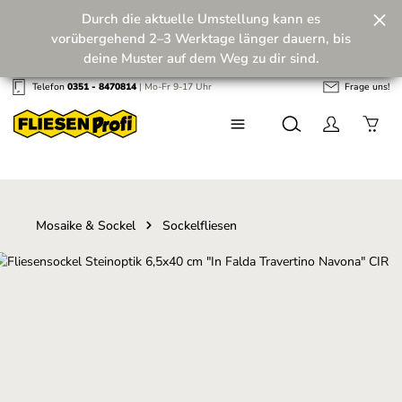
Durch die aktuelle Umstellung kann es
Zum Hauptinhalt springen
vorübergehend 2–3 Werktage länger dauern, bis
deine Muster auf dem Weg zu dir sind.
Telefon
0351 - 8470814
| Mo-Fr 9-17 Uhr
Frage uns!
Wir machen unseren Musterversand fit für die
Zukunft! 💪
Mosaike & Sockel
Sockelfliesen
Bildergalerie überspringen