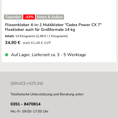
Topseller
-43
%
Innen & Außen
Fliesenkleber 4-in-1 Multikleber "Codex Power CX 7"
Flexkleber auch für Großformate 14 kg
Inhalt:
14 Kilogramm
(2,49 € / 1 Kilogramm)
Verkaufspreis:
34,90 €
Regulärer Preis:
statt
61,48 €
UVP
Auf Lager, Lieferzeit ca. 3 - 5 Werktage
SERVICE-HOTLINE
Telefonische Unterstützung und Beratung unter:
0351 - 8470814
Mo.-Fr. 09:00-17:00 Uhr