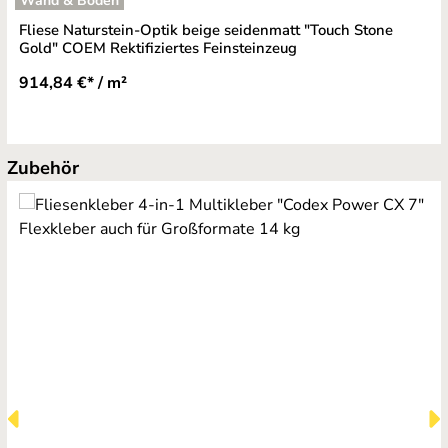
Wand & Boden
Fliese Naturstein-Optik beige seidenmatt "Touch Stone
Gold" COEM Rektifiziertes Feinsteinzeug
914,84 €* / m²
Produktgalerie überspringen
Zubehör